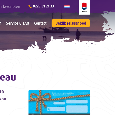
n favorieten
0228 31 21 33
?
Service & FAQ
Contact
Bekijk reisaanbod
deau
een
 kan