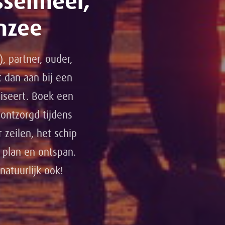
sselmeer,
nzee
, partner, ouder,
t dan aan bij een
niseert. Boek een
ontzorgd tijdens
 zeilen, het schip
 plan en ontspan.
atuurlijk ook!