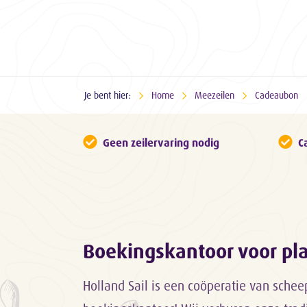
Je bent hier:
Home
Meezeilen
Cadeaubon
Geen zeilervaring nodig
C
Boekingskantoor voor p
Holland Sail is een coöperatie van sche