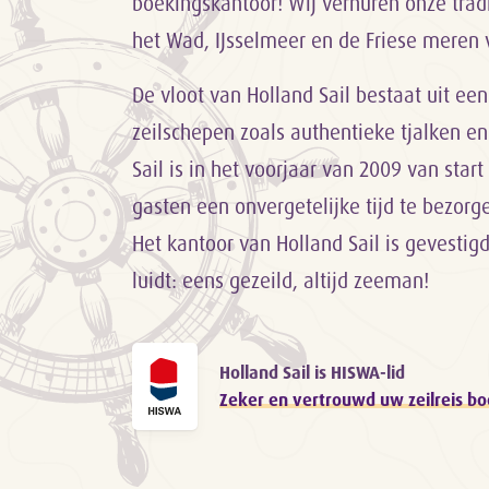
boekingskantoor! Wij verhuren onze trad
het Wad, IJsselmeer en de Friese meren 
De vloot van Holland Sail bestaat uit een
zeilschepen zoals authentieke tjalken en
Sail is in het voorjaar van 2009 van sta
gasten een onvergetelijke tijd te bezor
Het kantoor van Holland Sail is gevestig
luidt: eens gezeild, altijd zeeman!
Holland Sail is HISWA-lid
Zeker en vertrouwd uw zeilreis b