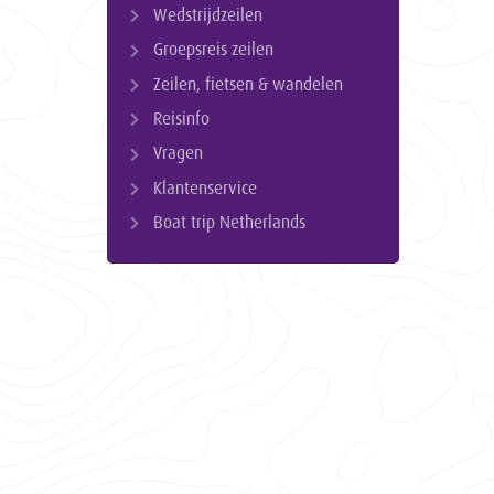
Wedstrijdzeilen
Groepsreis zeilen
Zeilen, fietsen & wandelen
Reisinfo
Vragen
Klantenservice
Boat trip Netherlands