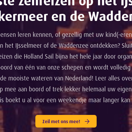
te zeilreizen op het IJ
kermeer en de Wadde
nsen leren kennen, of gezellig met uw kind(-eren)
in het IJsselmeer of de Waddenzee ontdekken? Slui
izen die Holland Sail bijna het hele jaar door orga
boord van één van onze schepen en wordt volledig 
 de mooiste wateren van Nederland! Leer alles over
lp mee aan boord of trek lekker helemaal uw eigen
is boekt u al voor een weekendje maar langer kan n
Zeil met ons mee!