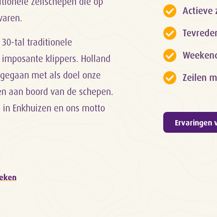
itionele zeilschepen die op
Actieve 
varen.
Tevrede
 30-tal traditionele
Weekendk
 imposante klippers. Holland
rt gegaan met als doel onze
Zeilen m
gen aan boord van de schepen.
d in Enkhuizen en ons motto
Ervaringen 
oeken