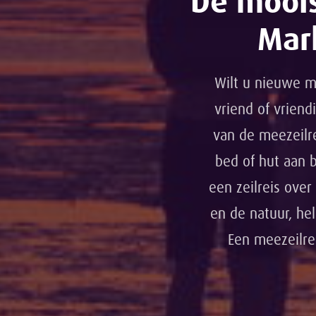
De moois
Mar
Wilt u nieuwe me
vriend of vriend
van de meezeilre
bed of hut aan 
een zeilreis over
en de natuur, he
Een meezeilre