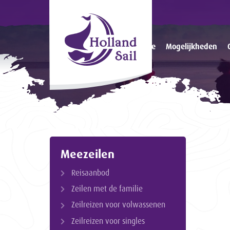
Home
Mogelijkheden
Meezeilen
Reisaanbod
Zeilen met de familie
Zeilreizen voor volwassenen
Zeilreizen voor singles