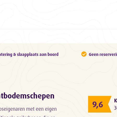
atering & slaapplaats aan boord
Geen reserver
latbodemschepen
K
9,6
3
epseigenaren met een eigen