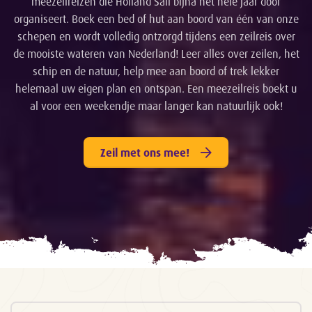
meezeilreizen die Holland Sail bijna het hele jaar door
organiseert. Boek een bed of hut aan boord van één van onze
schepen en wordt volledig ontzorgd tijdens een zeilreis over
de mooiste wateren van Nederland! Leer alles over zeilen, het
schip en de natuur, help mee aan boord of trek lekker
helemaal uw eigen plan en ontspan. Een meezeilreis boekt u
al voor een weekendje maar langer kan natuurlijk ook!
Zeil met ons mee!