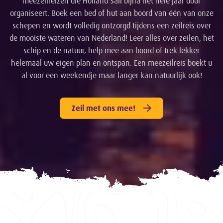
meezeilreizen die Holland Sail bijna het hele jaar door
organiseert. Boek een bed of hut aan boord van één van onze
schepen en wordt volledig ontzorgd tijdens een zeilreis over
de mooiste wateren van Nederland! Leer alles over zeilen, het
schip en de natuur, help mee aan boord of trek lekker
helemaal uw eigen plan en ontspan. Een meezeilreis boekt u
al voor een weekendje maar langer kan natuurlijk ook!
Zeil met ons mee!