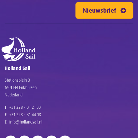
Nieuwsbrief
Holland Sail
Stationsplein 3
1601 EN Enkhuizen
Nederland
T
+31 228 - 31 21 33
F
+31 228 - 31 44 18
E
info@hollandsail.nl