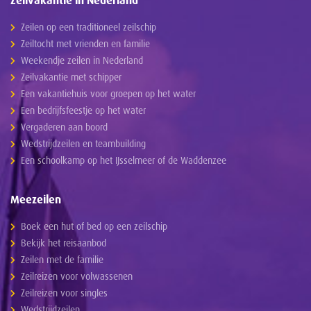
Zeilen op een traditioneel zeilschip
Zeiltocht met vrienden en familie
Weekendje zeilen in Nederland
Zeilvakantie met schipper
Een vakantiehuis voor groepen op het water
Een bedrijfsfeestje op het water
Vergaderen aan boord
Wedstrijdzeilen en teambuilding
Een schoolkamp op het IJsselmeer of de Waddenzee
Meezeilen
Boek een hut of bed op een zeilschip
Bekijk het reisaanbod
Zeilen met de familie
Zeilreizen voor volwassenen
Zeilreizen voor singles
Wedstrijdzeilen