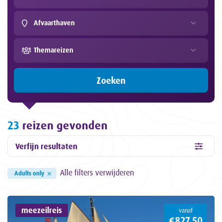
Afvaarthaven
Themareizen
Zoeken
23
reizen gevonden
Verfijn resultaten
Alle filters verwijderen
×
Adults only
meezeilreis
vanaf
€827,50