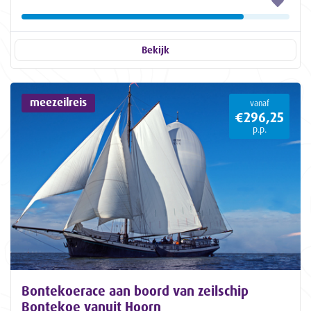
Bekijk
meezeilreis
vanaf
€296,25
p.p.
Bontekoerace aan boord van zeilschip
Bontekoe vanuit Hoorn