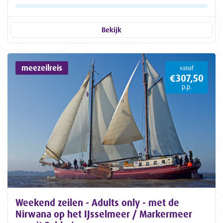
Bekijk
meezeilreis
vanaf
€307,50
p.p.
Weekend zeilen - Adults only - met de
Nirwana op het IJsselmeer / Markermeer