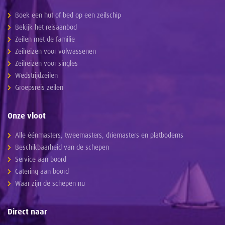
Boek een hut of bed op een zeilschip
Bekijk het reisaanbod
Zeilen met de familie
Zeilreizen voor volwassenen
Zeilreizen voor singles
Wedstrijdzeilen
Groepsreis zeilen
Onze vloot
Alle éénmasters, tweemasters, driemasters en platbodems
Beschikbaarheid van de schepen
Service aan boord
Catering aan boord
Waar zijn de schepen nu
Direct naar