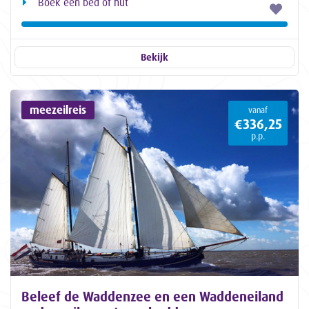
Boek een bed of hut
Bekijk
meezeilreis
vanaf
€336,25
p.p.
Beleef de Waddenzee en een Waddeneiland