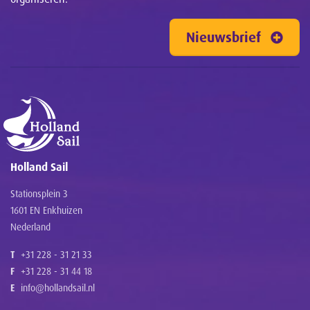
Nieuwsbrief
Holland Sail
Stationsplein 3
1601 EN Enkhuizen
Nederland
T
+31 228 - 31 21 33
F
+31 228 - 31 44 18
E
info@hollandsail.nl