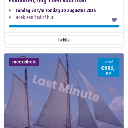
Enkhuizen, nog 1 bed voor man
zondag 23 t/m zondag 30 augustus 2026
Boek een bed of hut
Bekijk
meezeilreis
vanaf
€603,-
p.p.