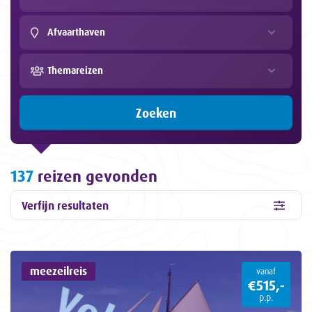
Afvaarthaven
Themareizen
Zoeken
137
reizen gevonden
Verfijn resultaten
meezeilreis
vanaf
€515,-
p.p.