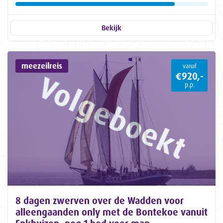
Bekijk
meezeilreis
vanaf
€920,-
p.p.
8 dagen zwerven over de Wadden voor
alleengaanden only met de Bontekoe vanuit