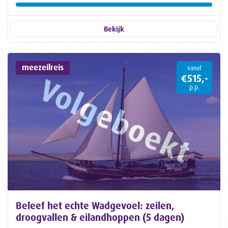
Bekijk
meezeilreis
vanaf
€515,-
p.p.
Beleef het echte Wadgevoel: zeilen,
droogvallen & eilandhoppen (5 dagen)