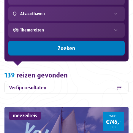
Afvaarthaven
Themareizen
Zoeken
139
reizen gevonden
Verfijn resultaten
meezeilreis
vanaf
€745,-
p.p.