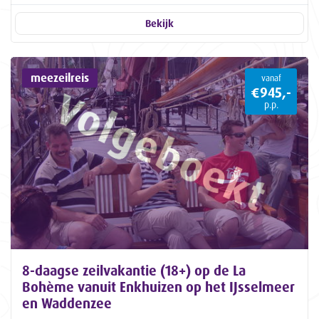
Bekijk
meezeilreis
vanaf
€945,-
p.p.
8-daagse zeilvakantie (18+) op de La
Bohème vanuit Enkhuizen op het IJsselmeer
en Waddenzee