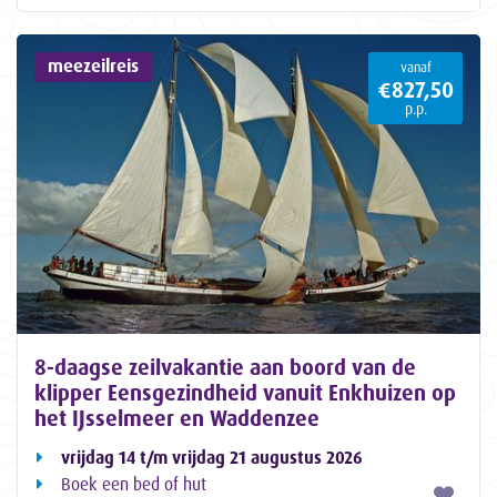
meezeilreis
vanaf
€827,50
p.p.
8-daagse zeilvakantie aan boord van de
klipper Eensgezindheid vanuit Enkhuizen op
het IJsselmeer en Waddenzee
vrijdag 14 t/m vrijdag 21 augustus 2026
Boek een bed of hut