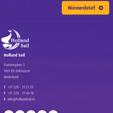
Nieuwsbrief
Holland Sail
Stationsplein 3
1601 EN Enkhuizen
Nederland
T
+31 228 - 31 21 33
F
+31 228 - 31 44 18
E
info@hollandsail.nl