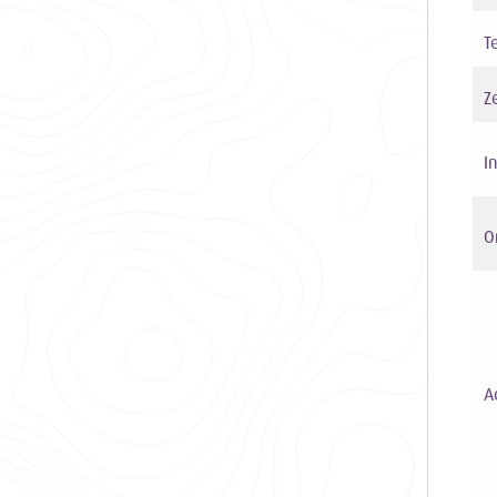
T
Z
I
O
A