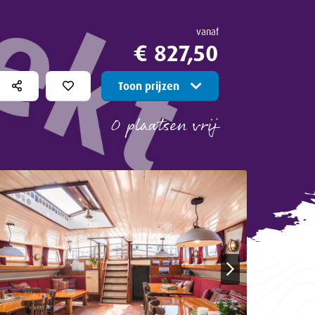
vanaf
€ 827,50
Toon prijzen
0 plaatsen vrij