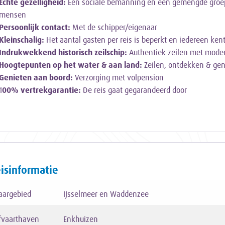
Echte gezelligheid:
Een sociale bemanning en een gemengde groe
mensen
Persoonlijk contact:
Met de schipper/eigenaar
Kleinschalig:
Het aantal gasten per reis is beperkt en iedereen ke
Indrukwekkend historisch zeilschip:
Authentiek zeilen met mode
Hoogtepunten op het water & aan land:
Zeilen, ontdekken & gen
Genieten aan boord:
Verzorging met volpension
1
00% vertrekgarantie:
De reis gaat gegarandeerd door
isinformatie
aargebied
IJsselmeer en Waddenzee
fvaarthaven
Enkhuizen