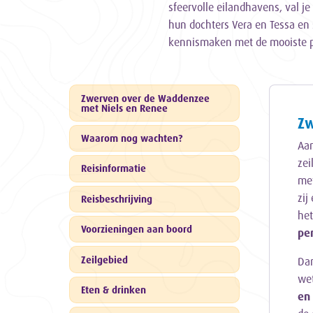
sfeervolle eilandhavens, val j
hun dochters Vera en Tessa en 
kennismaken met de mooiste pl
Zwerven over de Waddenzee
met Niels en Renee
Zw
Waarom nog wachten?
Aan
zei
Reisinformatie
me
zij
Reisbeschrijving
het
Voorzieningen aan boord
per
Zeilgebied
Dan
wet
Eten & drinken
en