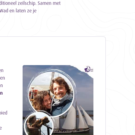
ditioneel zeilschip. Samen met
Wad en laten ze je
en
ren
en
en
bied
e