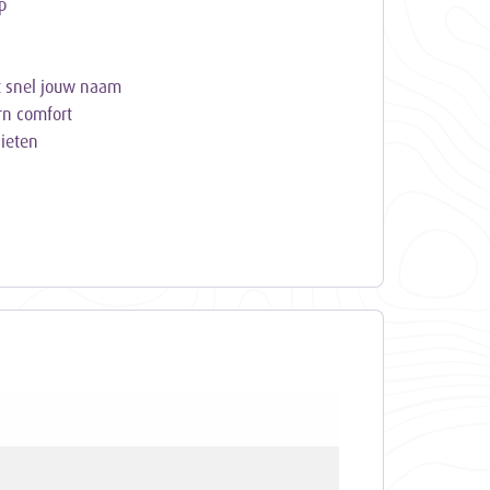
p
nt snel jouw naam
rn comfort
ieten