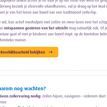
dagelijkse drukte achter je en vaar je op het ritme van wind en getij
erweg bezoek je sfeervolle eilandhavens, val je droog op het Wad 
iet je van het leven aan boord van een traditioneel zeilschip.
 wil, kan actief meehelpen met zeilen en meer leren over het schip
ar
ontspannen genieten van het uitzicht
mag natuurlijk ook. Of j
ntuur gaat of met je kinderen aan boord stapt: op de Bontekoe bel
hentieke manier.
Beschikbaarheid bekijken
arom nog wachten?
Geen zeilervaring nodig:
Zeilen hijsen, navigeren – iedereen doet
mee