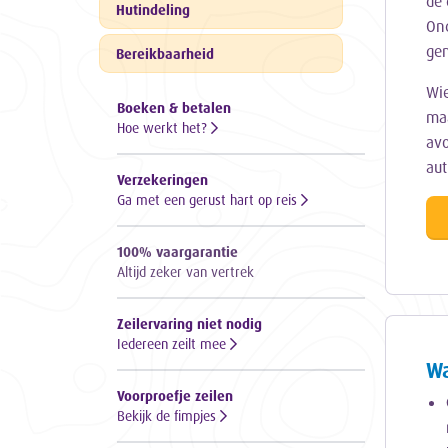
de 
Hutindeling
Ond
gen
Bereikbaarheid
Wie
Boeken & betalen
ma
Hoe werkt het?
avo
aut
Verzekeringen
Ga met een gerust hart op reis
100% vaargarantie
Altijd zeker van vertrek
Zeilervaring niet nodig
Iedereen zeilt mee
Wa
Voorproefje zeilen
Bekijk de fimpjes