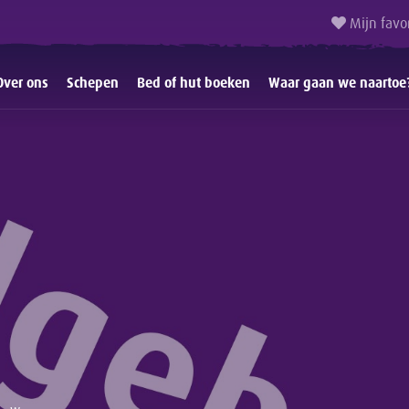
Mijn favo
Over ons
Schepen
Bed of hut boeken
Waar gaan we naartoe