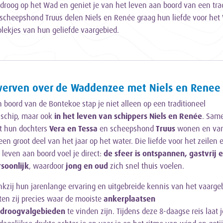
e droog op het Wad en geniet je van het leven aan boord van een tra
scheepshond Truus delen Niels en Renée graag hun liefde voor het 
ekjes van hun geliefde vaargebied.
erven over de Waddenzee met Niels en Renee
 boord van de Bontekoe stap je niet alleen op een traditioneel
lschip, maar ook
in het leven van schippers Niels en Renée
. Sam
t hun dochters
Vera en Tessa
en scheepshond
Truus
wonen en va
 een groot deel van het jaar op het water. Die liefde voor het zeilen 
 leven aan boord voel je direct:
de sfeer is ontspannen, gastvrij 
soonlijk
, waardoor
jong en oud
zich snel thuis voelen.
kzij hun jarenlange ervaring en uitgebreide kennis van het vaarge
en zij precies waar de mooiste
ankerplaatsen
 droogvalgebieden
te vinden zijn. Tijdens deze 8-daagse reis laat j