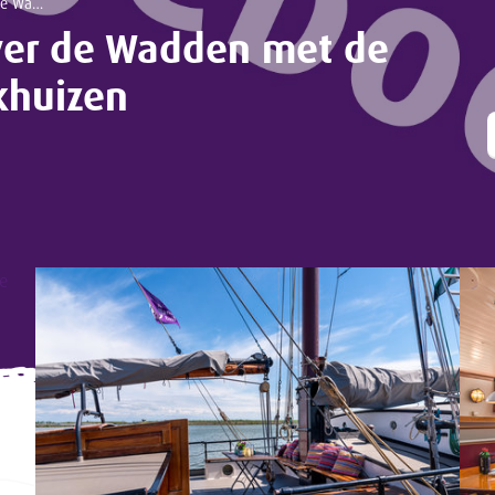
t Enkhuizen
ver de Wadden met de
khuizen