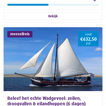
Bekijk
meezeilreis
vanaf
€632,50
p.p.
Beleef het echte Wadgevoel: zeilen,
droogvallen & eilandhoppen (6 dagen)