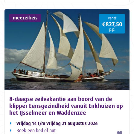
meezeilreis
vanaf
€827,50
p.p.
8-daagse zeilvakantie aan boord van de
klipper Eensgezindheid vanuit Enkhuizen op
het IJsselmeer en Waddenzee
vrijdag 14 t/m vrijdag 21 augustus 2026
Boek een bed of hut