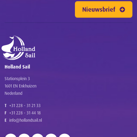
Nieuwsbrief
Holland Sail
Stationsplein 3
1601 EN Enkhuizen
Nederland
T
+31 228 - 31 21 33
F
+31 228 - 31 44 18
E
info@hollandsail.nl