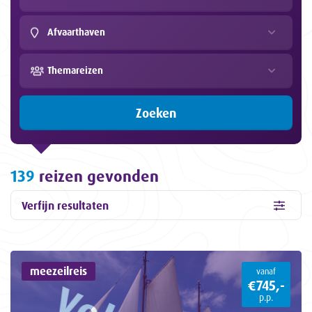
Afvaarthaven
Themareizen
Zoeken
139
reizen gevonden
Verfijn resultaten
meezeilreis
vanaf
€745,-
p.p.