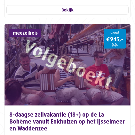
Bekijk
meezeilreis
vanaf
€945,-
p.p.
8-daagse zeilvakantie (18+) op de La
Bohème vanuit Enkhuizen op het IJsselmeer
en Waddenzee