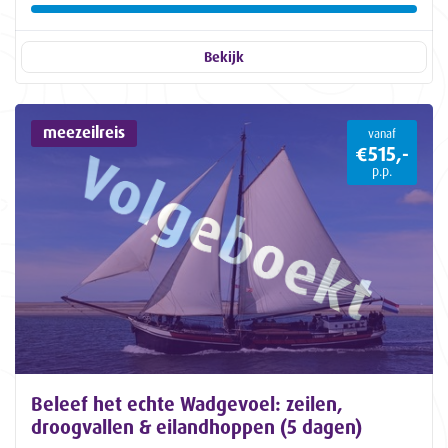
Bekijk
meezeilreis
vanaf
€515,-
p.p.
Beleef het echte Wadgevoel: zeilen,
droogvallen & eilandhoppen (5 dagen)