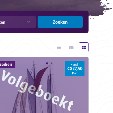
Zoeken
zen
eilreis
vanaf
€827,50
p.p.