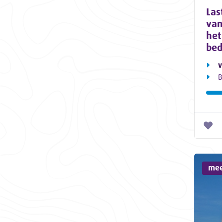
Las
van
het
bed
v
B
mee