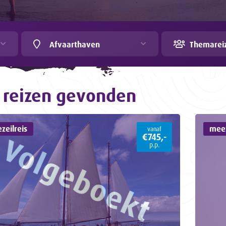
Afvaarthaven
Themarei
reizen gevonden
zeilreis
meez
vanaf
€745,-
p.p.