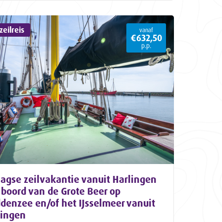
eilreis
vanaf
€632,50
p.p.
agse zeilvakantie vanuit Harlingen
boord van de Grote Beer op
denzee en/of het IJsselmeer vanuit
lingen