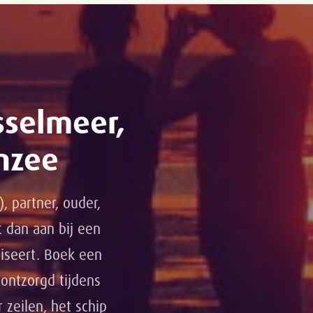
sselmeer,
nzee
, partner, ouder,
t dan aan bij een
niseert. Boek een
ontzorgd tijdens
 zeilen, het schip