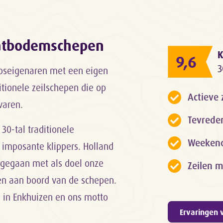
latbodemschepen
K
9,6
3
epseigenaren met een eigen
itionele zeilschepen die op
Actieve 
varen.
Tevrede
 30-tal traditionele
Weekendk
 imposante klippers. Holland
rt gegaan met als doel onze
Zeilen m
gen aan boord van de schepen.
d in Enkhuizen en ons motto
Ervaringen 