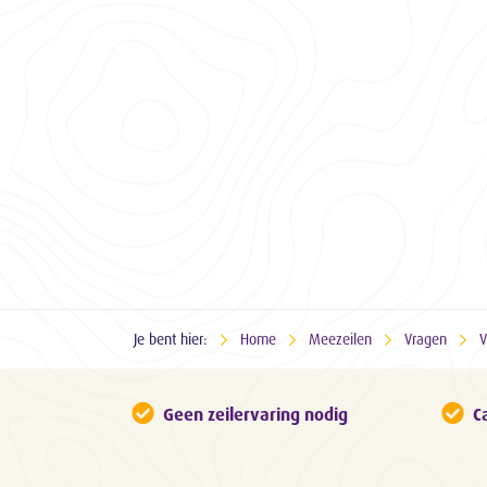
Je bent hier:
Home
Meezeilen
Vragen
V
Geen zeilervaring nodig
C