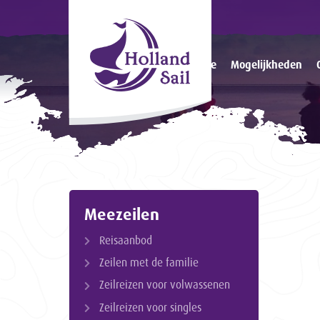
Home
Mogelijkheden
Meezeilen
Reisaanbod
Zeilen met de familie
Zeilreizen voor volwassenen
Zeilreizen voor singles