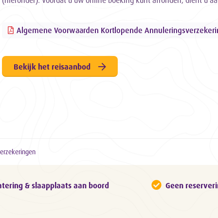
(hieronder). Voordat u uw online boeking kunt afronden, dient u a
Algemene Voorwaarden Kortlopende Annuleringsverzekeri
Bekijk het reisaanbod
erzekeringen
atering & slaapplaats aan boord
Geen reserver