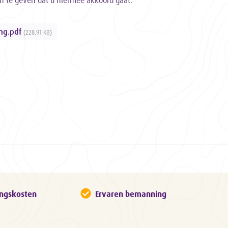
an te geven dat u hiermee akkoord gaat.
ng.pdf
(228.91 KB)
ingskosten
Ervaren bemanning