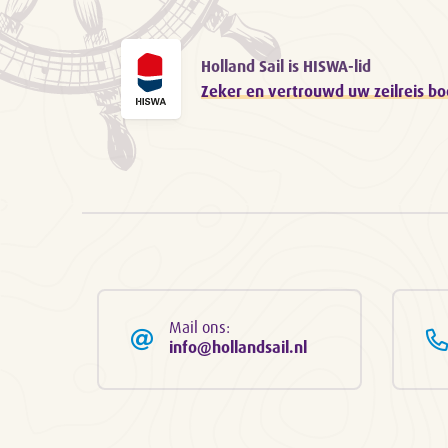
Holland Sail is HISWA-lid
Zeker en vertrouwd uw zeilreis b
Mail ons:
info@hollandsail.nl