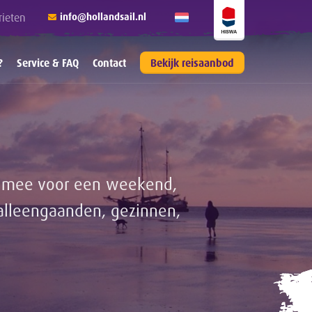
rieten
info@hollandsail.nl
?
Service & FAQ
Contact
Bekijk reisaanbod
il mee voor een weekend,
alleengaanden, gezinnen,