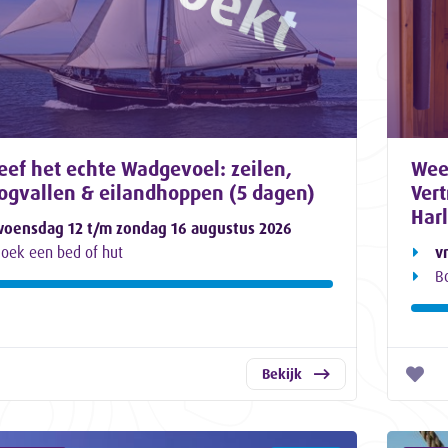
eef het echte Wadgevoel: zeilen,
Wee
ogvallen & eilandhoppen (5 dagen)
Ver
Har
oensdag 12 t/m zondag 16 augustus 2026
oek een bed of hut
v
B
Bekijk