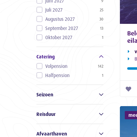
Juni 2027
9
Juli 2027
25
Augustus 2027
30
September 2027
13
Bel
Oktober 2027
1
eil
v
Catering
B
Volpension
142
Halfpension
1
Seizoen
Reisduur
mee
Afvaarthaven