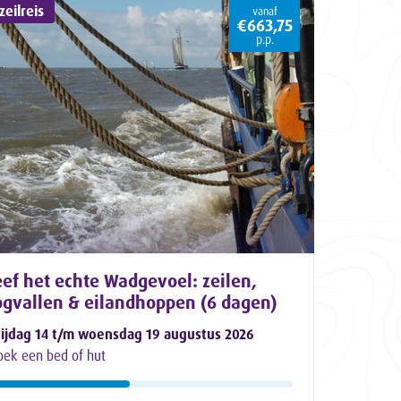
eilreis
vanaf
€663,75
p.p.
ef het echte Wadgevoel: zeilen,
ogvallen & eilandhoppen (6 dagen)
rijdag 14 t/m woensdag 19 augustus 2026
oek een bed of hut