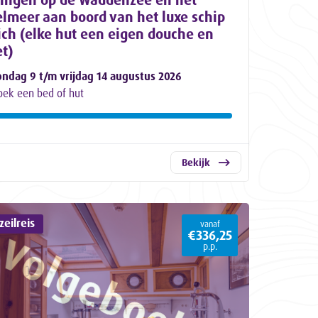
elmeer aan boord van het luxe schip
ich (elke hut een eigen douche en
et)
ondag 9 t/m vrijdag 14 augustus 2026
oek een bed of hut
Bekijk
eilreis
vanaf
€336,25
p.p.