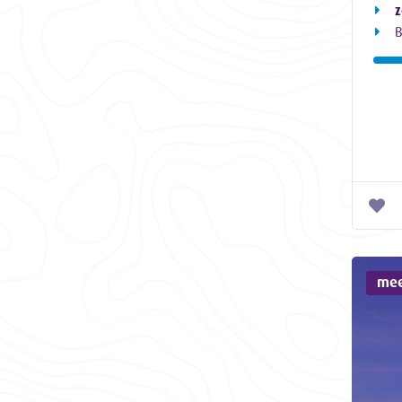
z
B
mee