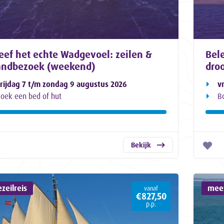
eef het echte Wadgevoel: zeilen &
Bele
andbezoek (weekend)
dro
rijdag 7 t/m zondag 9 augustus 2026
v
oek een bed of hut
B
Bekijk
zeilreis
meez
vanaf
€827,50
p.p.