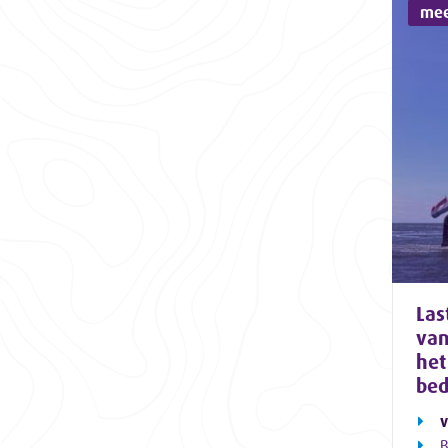
mee
Las
van
het
bed
v
B