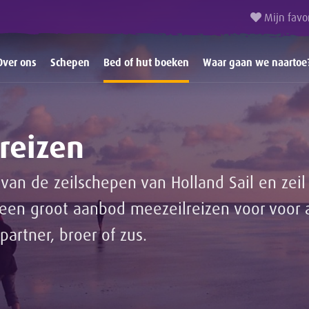
Mijn favo
Over ons
Schepen
Bed of hut boeken
Waar gaan we naartoe
reizen
van de zeilschepen van Holland Sail en ze
n groot aanbod meezeilreizen voor voor 
partner, broer of zus.