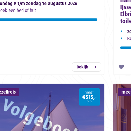
ondag 9 t/m zondag 16 augustus 2026
IJss
oek een bed of hut
Elbr
toil
z
B
Bekijk
zeilreis
meez
vanaf
€515,-
p.p.