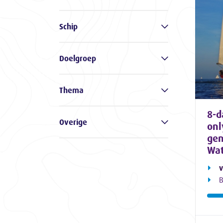
Schip
Doelgroep
Thema
8-d
Overige
onl
gen
Wat
v
B