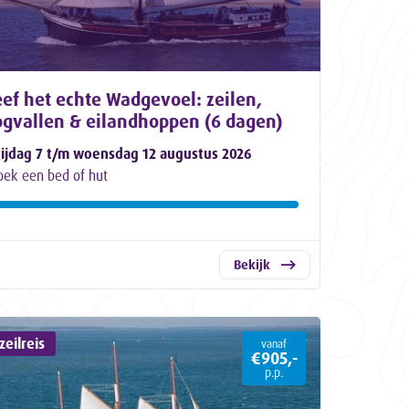
ef het echte Wadgevoel: zeilen,
ogvallen & eilandhoppen (6 dagen)
rijdag 7 t/m woensdag 12 augustus 2026
oek een bed of hut
Bekijk
eilreis
vanaf
€905,-
p.p.