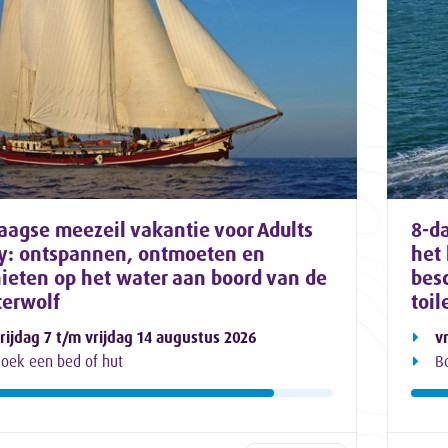
aagse meezeil vakantie voor Adults
8-d
y: ontspannen, ontmoeten en
het 
ieten op het water aan boord van de
bes
erwolf
toil
rijdag 7 t/m vrijdag 14 augustus 2026
v
oek een bed of hut
B