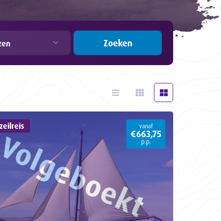
Zoeken
zen
eilreis
vanaf
€663,75
p.p.