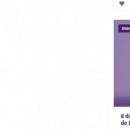
mee
8 d
de 