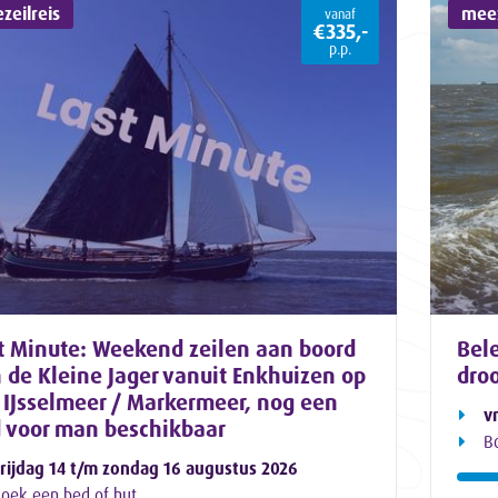
zeilreis
meez
vanaf
€335,-
p.p.
t Minute: Weekend zeilen aan boord
Bele
 de Kleine Jager vanuit Enkhuizen op
dro
 IJsselmeer / Markermeer, nog een
v
 voor man beschikbaar
B
rijdag 14 t/m zondag 16 augustus 2026
oek een bed of hut