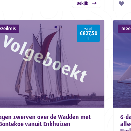
Bekijk
zeilreis
meez
vanaf
€827,50
p.p.
agen zwerven over de Wadden met
6-da
Bontekoe vanuit Enkhuizen
all
Har