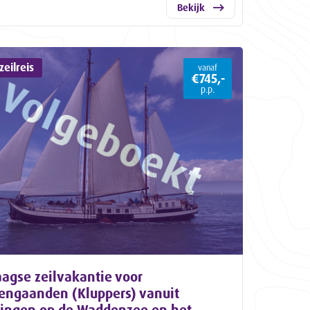
Bekijk
eilreis
vanaf
€745,-
p.p.
agse zeilvakantie voor
eengaanden (Kluppers) vanuit
lingen op de Waddenzee en het