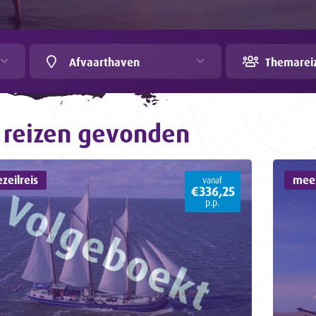
Afvaarthaven
Themarei
reizen gevonden
zeilreis
meez
vanaf
€336,25
p.p.