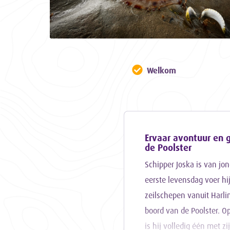
Welkom
Ervaar avontuur en 
de Poolster
Schipper Joska is van jon
eerste levensdag voer hi
zeilschepen vanuit Harlin
boord van de Poolster. O
is hij volledig één met zi