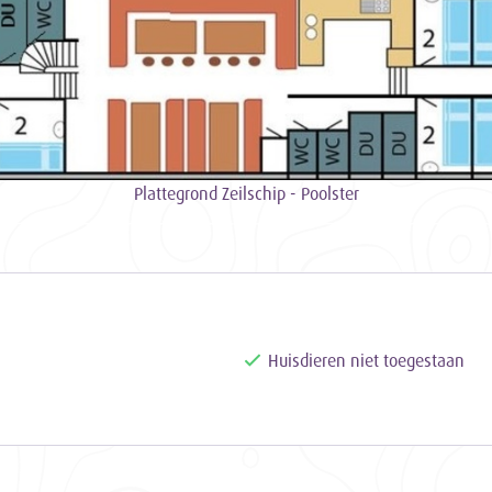
 filters).
 en net sanitair
de Poolster zijn comfortabel en uitgerust met
el en 220-volt stopcontacten. Er zijn negen 2-
persoonshutten en twee 4 persoonshutten. Het
 uit drie douches en drie wc's.
Plattegrond Zeilschip - Poolster
plekken op het Nederlandse water met
varing en neemt je mee naar prachtige locaties,
t IJsselmeer en de Friese wateren. Tijdens de
or jullie wensen en ideeën. Zeilervaring is niet
Huisdieren niet toegestaan
roos jullie zal begeleiden en uitleg zal geven
eten aan boord.
olster en ervaar een mix van avontuur en