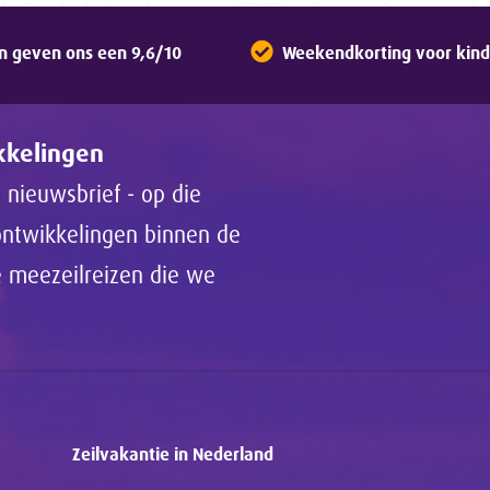
n geven ons een 9,6/10
Weekendkorting voor kinde
ikkelingen
 nieuwsbrief - op die
 ontwikkelingen binnen de
de meezeilreizen die we
Zeilvakantie in Nederland