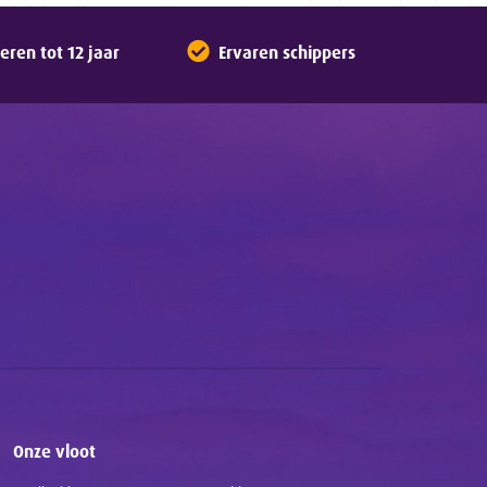
ren tot 12 jaar
Ervaren schippers
Onze vloot