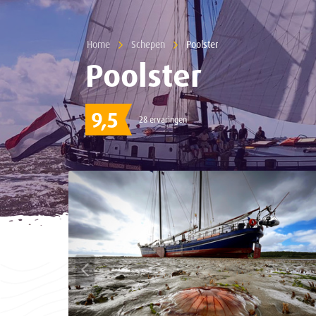
Home
Schepen
Current:
Poolster
Poolster
9,5
28 ervaringen