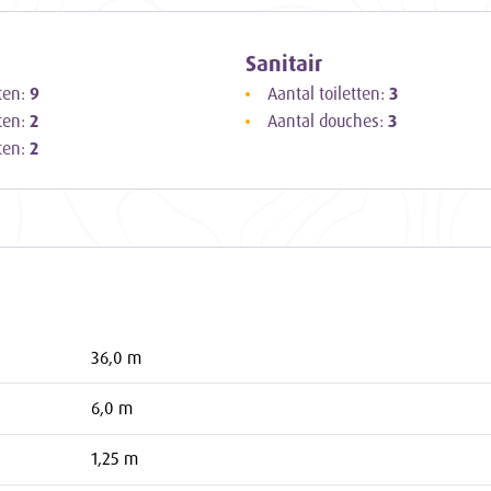
eiltocht die je niet snel zult vergeten!
Sanitair
ten:
9
Aantal toiletten:
3
ten:
2
Aantal douches:
3
ten:
2
36,0 m
6,0 m
1,25 m