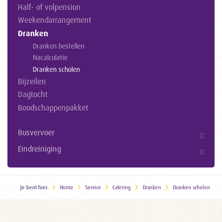
Half- of volpension
Weekendarrangement
Dranken
Dranken bestellen
Nacalculatie
Dranken scholen
Bijzeilen
Dagtocht
Boodschappenpakket
Busvervoer
Eindreiniging
Je bent hier:
Home
Service
Catering
Dranken
Dranken scholen