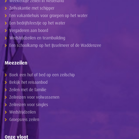
Weekendje zeilen in Nederland
Zeilvakantie met schipper
Een vakantiehuis voor groepen op het water
Een bedrijfsfeestje op het water
Vergaderen aan boord
Wedstrijdzeilen en teambuilding
Een schoolkamp op het IJsselmeer of de Waddenzee
Meezeilen
Boek een hut of bed op een zeilschip
Bekijk het reisaanbod
Zeilen met de familie
Zeilreizen voor volwassenen
Zeilreizen voor singles
Wedstrijdzeilen
Groepsreis zeilen
Onze vloot