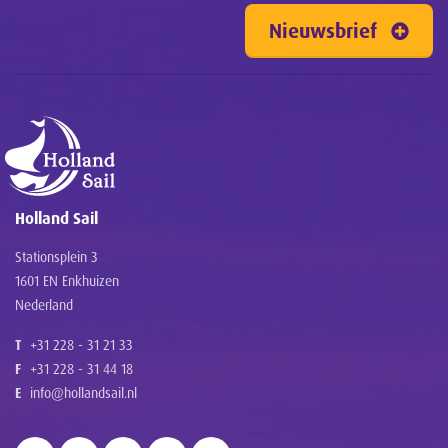
Nieuwsbrief
Holland Sail
Stationsplein 3
1601 EN Enkhuizen
Nederland
T
+31 228 - 31 21 33
F
+31 228 - 31 44 18
E
info@hollandsail.nl