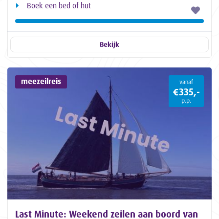
Boek een bed of hut
Bekijk
meezeilreis
vanaf
€335,-
p.p.
Last Minute: Weekend zeilen aan boord van