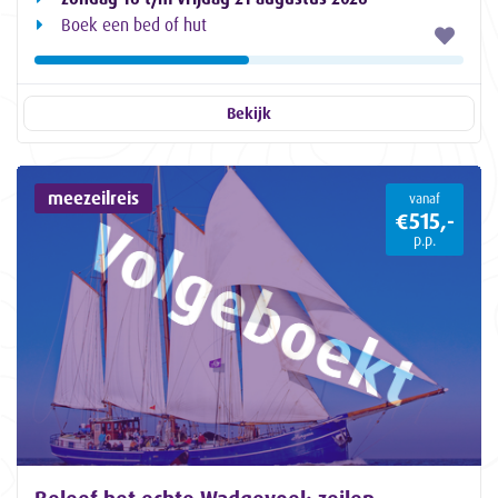
Boek een bed of hut
Bekijk
meezeilreis
vanaf
€515,-
p.p.