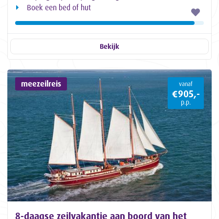
Boek een bed of hut
Bekijk
meezeilreis
vanaf
€905,-
p.p.
8-daagse zeilvakantie aan boord van het