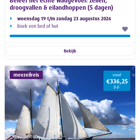
Beleef het echte Wadgevoel: zeilen,
droogvallen & eilandhoppen (5 dagen)
woensdag 19 t/m zondag 23 augustus 2026
Boek een bed of hut
Bekijk
meezeilreis
vanaf
€336,25
p.p.