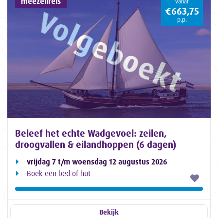
meezeilreis
vanaf
€663,75
p.p.
Beleef het echte Wadgevoel: zeilen,
droogvallen & eilandhoppen (6 dagen)
vrijdag 7 t/m woensdag 12 augustus 2026
Boek een bed of hut
Bekijk