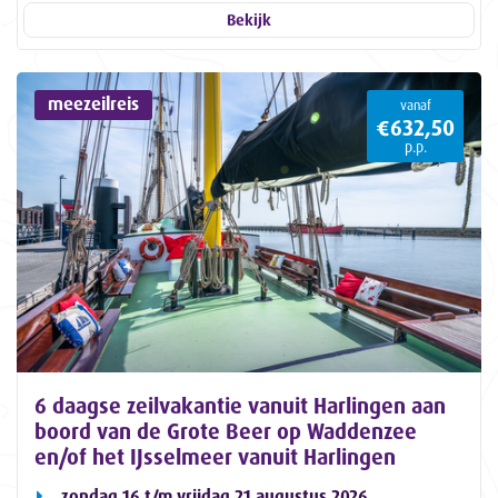
Bekijk
meezeilreis
vanaf
€632,50
p.p.
6 daagse zeilvakantie vanuit Harlingen aan
boord van de Grote Beer op Waddenzee
en/of het IJsselmeer vanuit Harlingen
zondag 16 t/m vrijdag 21 augustus 2026