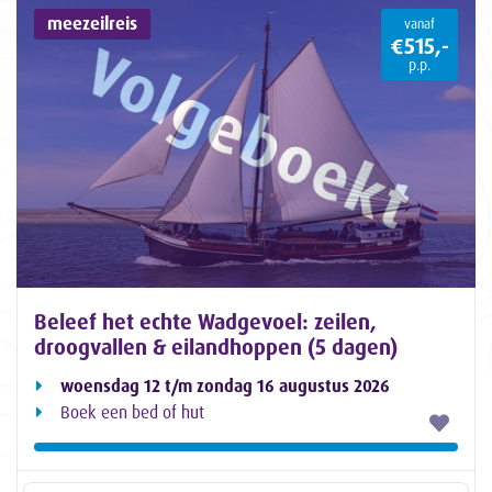
meezeilreis
vanaf
€515,-
p.p.
Beleef het echte Wadgevoel: zeilen,
droogvallen & eilandhoppen (5 dagen)
woensdag 12 t/m zondag 16 augustus 2026
Boek een bed of hut