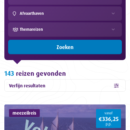
Afvaarthaven
Themareizen
Zoeken
143
reizen gevonden
Verfijn resultaten
meezeilreis
vanaf
€336,25
p.p.