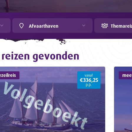
Afvaarthaven
Themarei
reizen gevonden
zeilreis
meez
vanaf
€336,25
p.p.