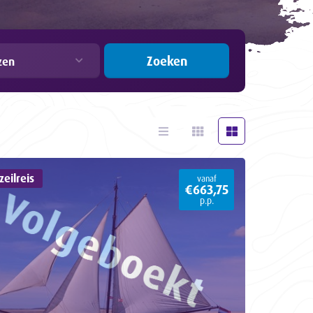
Zoeken
zen
eilreis
vanaf
€663,75
p.p.