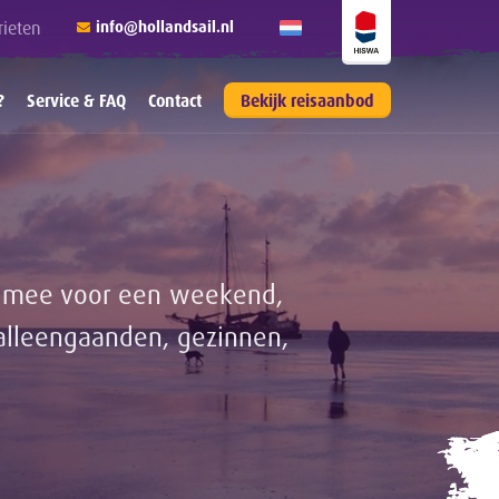
rieten
info@hollandsail.nl
?
Service & FAQ
Contact
Bekijk reisaanbod
il mee voor een weekend,
alleengaanden, gezinnen,