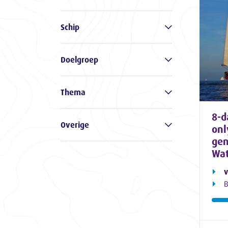
Schip
Doelgroep
Thema
8-d
Overige
onl
gen
Wat
v
B