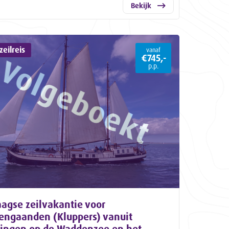
Bekijk
eilreis
vanaf
€745,-
p.p.
agse zeilvakantie voor
eengaanden (Kluppers) vanuit
lingen op de Waddenzee en het