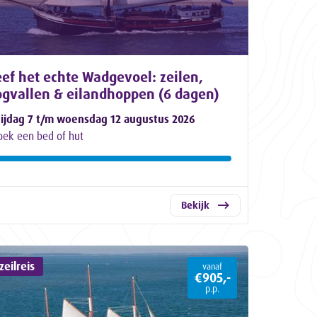
ef het echte Wadgevoel: zeilen,
ogvallen & eilandhoppen (6 dagen)
rijdag 7 t/m woensdag 12 augustus 2026
oek een bed of hut
Bekijk
eilreis
vanaf
€905,-
p.p.