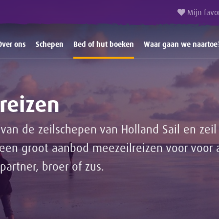
Mijn favo
Over ons
Schepen
Bed of hut boeken
Waar gaan we naartoe
reizen
van de zeilschepen van Holland Sail en ze
n groot aanbod meezeilreizen voor voor 
partner, broer of zus.