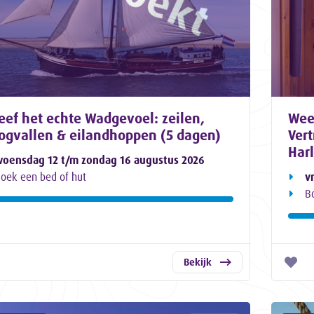
eef het echte Wadgevoel: zeilen,
Wee
ogvallen & eilandhoppen (5 dagen)
Ver
Har
oensdag 12 t/m zondag 16 augustus 2026
oek een bed of hut
v
B
Bekijk