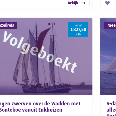
Bekijk
zeilreis
meez
vanaf
€827,50
p.p.
agen zwerven over de Wadden met
6-da
Bontekoe vanuit Enkhuizen
all
Har