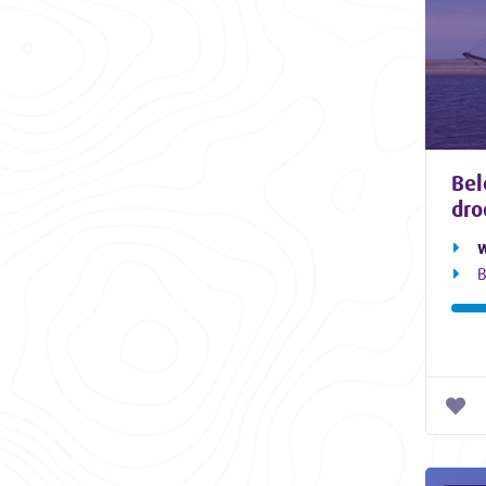
Bel
dro
w
B