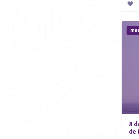
mee
8 d
de 