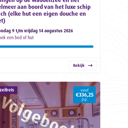
elmeer aan boord van het luxe schip
ich (elke hut een eigen douche en
et)
ondag 9 t/m vrijdag 14 augustus 2026
oek een bed of hut
Bekijk
eilreis
vanaf
€336,25
p.p.