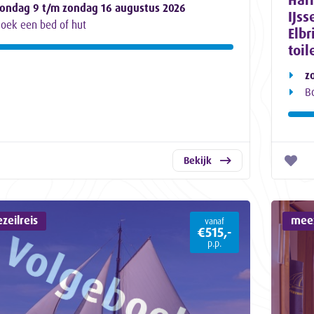
ondag 9 t/m zondag 16 augustus 2026
IJss
oek een bed of hut
Elbr
toil
z
B
Bekijk
zeilreis
meez
vanaf
€515,-
p.p.