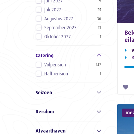
Juni 2027
9
Juli 2027
25
Augustus 2027
30
September 2027
13
Bel
Oktober 2027
1
eil
v
Catering
B
Volpension
142
Halfpension
1
Seizoen
Reisduur
mee
Afvaarthaven