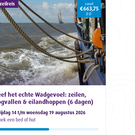
eilreis
vanaf
€663,75
p.p.
ef het echte Wadgevoel: zeilen,
ogvallen & eilandhoppen (6 dagen)
rijdag 14 t/m woensdag 19 augustus 2026
oek een bed of hut