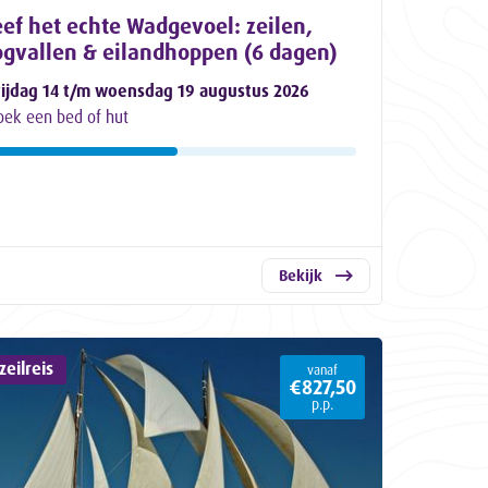
ef het echte Wadgevoel: zeilen,
ogvallen & eilandhoppen (6 dagen)
rijdag 14 t/m woensdag 19 augustus 2026
oek een bed of hut
Bekijk
eilreis
vanaf
€827,50
p.p.