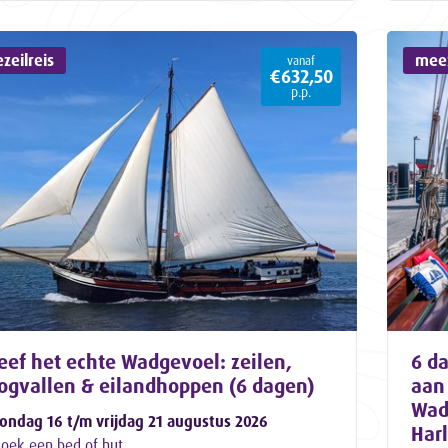
zeilreis
meez
vanaf
€632,50
p.p.
eef het echte Wadgevoel: zeilen,
6 da
ogvallen & eilandhoppen (6 dagen)
aan 
Wad
ondag 16 t/m vrijdag 21 augustus 2026
Har
oek een bed of hut