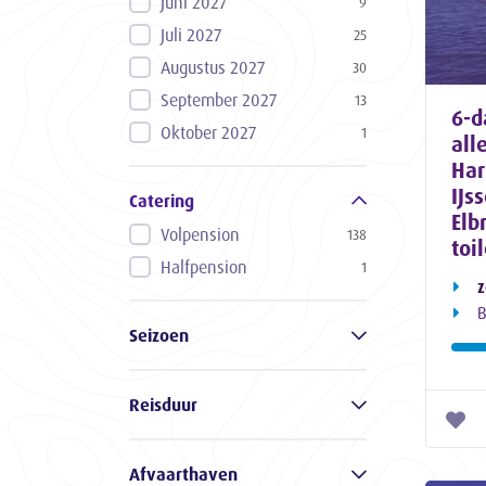
Juni 2027
9
Juli 2027
25
Augustus 2027
30
September 2027
13
6-d
Oktober 2027
1
all
Har
IJs
Catering
Elb
Volpension
138
toil
Halfpension
1
z
B
Seizoen
Reisduur
Afvaarthaven