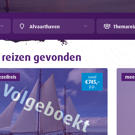
Afvaarthaven
Themarei
reizen gevonden
zeilreis
meez
vanaf
€745,-
p.p.