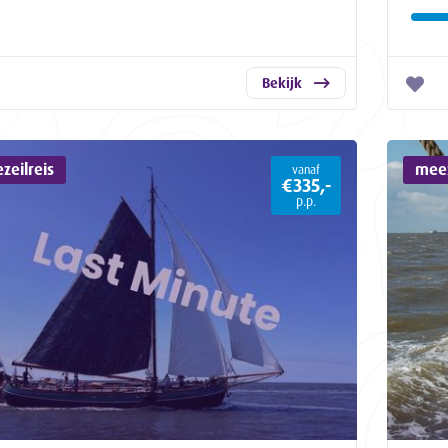
Bekijk
zeilreis
meez
vanaf
€335,-
p.p.