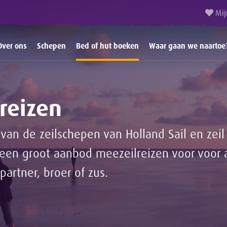
Mij
Over ons
Schepen
Bed of hut boeken
Waar gaan we naartoe
reizen
van de zeilschepen van Holland Sail en ze
n groot aanbod meezeilreizen voor voor 
partner, broer of zus.