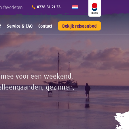
n favorieten
0228 31 21 33
?
Service & FAQ
Contact
Bekijk reisaanbod
il mee voor een weekend,
alleengaanden, gezinnen,