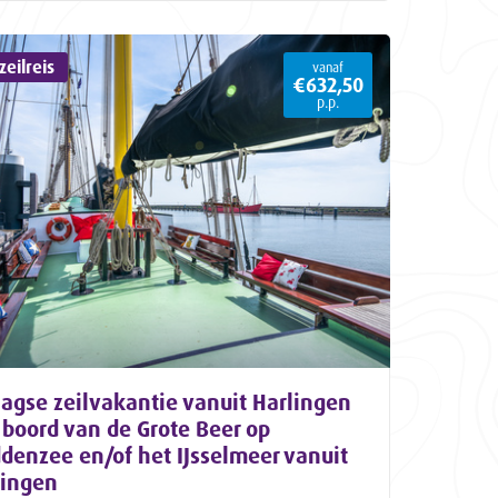
eilreis
vanaf
€632,50
p.p.
agse zeilvakantie vanuit Harlingen
boord van de Grote Beer op
denzee en/of het IJsselmeer vanuit
lingen