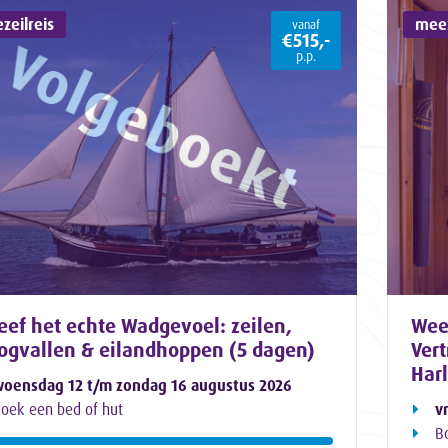
zeilreis
meez
vanaf
€515,-
p.p.
eef het echte Wadgevoel: zeilen,
Wee
ogvallen & eilandhoppen (5 dagen)
Ver
Har
oensdag 12 t/m zondag 16 augustus 2026
oek een bed of hut
v
B