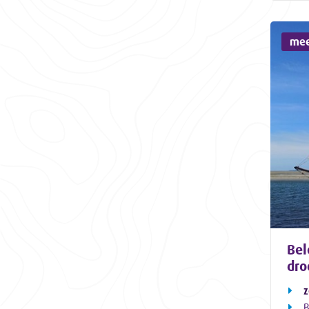
mee
Bel
dro
z
B