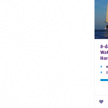
8-d
Wat
Har
v
B