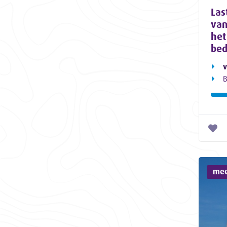
Las
van
het
bed
v
B
mee