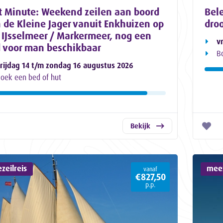
t Minute: Weekend zeilen aan boord
Bele
 de Kleine Jager vanuit Enkhuizen op
dro
 IJsselmeer / Markermeer, nog een
v
 voor man beschikbaar
B
rijdag 14 t/m zondag 16 augustus 2026
oek een bed of hut
Bekijk
zeilreis
meez
vanaf
€827,50
p.p.