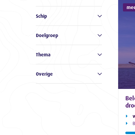
mee
Schip
Doelgroep
Thema
Overige
Bel
dro
w
B