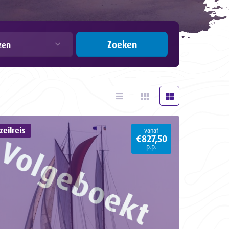
Zoeken
zen
eilreis
vanaf
€827,50
p.p.