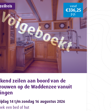
eilreis
vanaf
€336,25
p.p.
kend zeilen aan boord van de
trouwen op de Waddenzee vanuit
lingen
rijdag 14 t/m zondag 16 augustus 2026
oek een bed of hut