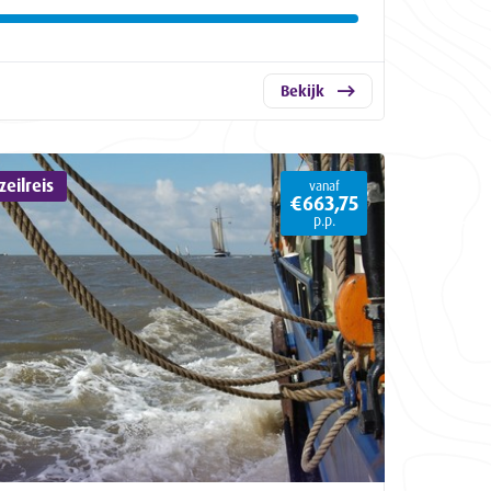
Bekijk
eilreis
vanaf
€663,75
p.p.