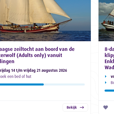
aagse zeiltocht aan boord van de
8-d
erwolf (Adults only) vanuit
klip
lingen
Enkh
Wad
rijdag 14 t/m vrijdag 21 augustus 2026
oek een bed of hut
v
B
Bekijk