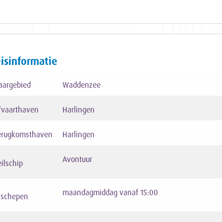
isinformatie
aargebied
Waddenzee
fvaarthaven
Harlingen
erugkomsthaven
Harlingen
Avontuur
eilschip
maandagmiddag vanaf 15:00
nschepen