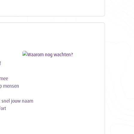
f
 mee
ep mensen
nt snel jouw naam
ort