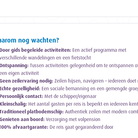
arom nog wachten?
Door gids begeleide activiteiten:
Een actief programma met
verschillende wandelingen en een fietstocht
Ontspanning:
Tussen activiteiten gelegenheid om te ontspannen o
een eigen activiteit
Geen zeilervaring nodig:
Zeilen hijsen, navigeren – iedereen doet
Echte gezelligheid:
Een sociale bemanning en een gemengde gro
Persoonlijk contact:
Met de schipper/eigenaar
Kleinschalig:
Het aantal gasten per reis is beperkt en iedereen ke
Traditioneel platbodemschip:
Authentiek zeilen met modern comf
Genieten aan boord:
Verzorging met volpension
1
00% afvaartgarante:
De reis gaat gegarandeerd door