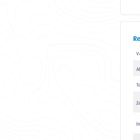
Re
V
A
T
Z
I