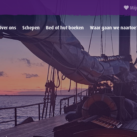
Mij
Over ons
Schepen
Bed of hut boeken
Waar gaan we naartoe