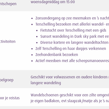
woensdagmiddag om 15:00
ntschepen
Zonsondergang op zee meemaken en ’s nacht
Terschelling bezoeken met allerlei wandel- en 
Fietstocht over Terschelling met een gids
Sunset wandeling in Dark sky park met ee
ctiviteiten
Diverse kortere en langere wandeltochten
Zelf Terschelling en haar dorpjes verkennen
Zeehondenbank bezoeken
Actief meedoen met alle scheepsmanoeuvres z
Geschikt voor volwassenen en oudere kinderen m
oelgroep
langere wandeling
Wandelschoenen geschikt voor een zilte omgevi
or je reistas
je eigen badlaken, evt slaapzak/matje als je ’s n