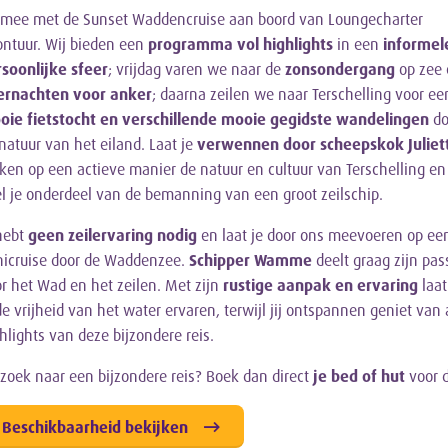
mee met de Sunset Waddencruise aan boord van Loungecharter
ntuur. Wij bieden een
programma vol highlights
in een
informel
soonlijke sfeer
; vrijdag varen we naar de
zonsondergang
op zee
ernachten voor anker
; daarna zeilen we naar Terschelling voor ee
oie fietstocht en verschillende mooie gegidste wandelingen
do
natuur van het eiland. Laat je
verwennen door scheepskok Juliet
ken op een actieve manier de natuur en cultuur van Terschelling en
l je onderdeel van de bemanning van een groot zeilschip.
hebt
geen zeilervaring nodig
en laat je door ons meevoeren op ee
icruise door de Waddenzee.
Schipper Wamme
deelt graag zijn pas
r het Wad en het zeilen. Met zijn
rustige aanpak en ervaring
laat
de vrijheid van het water ervaren, terwijl jij ontspannen geniet van 
hlights van deze bijzondere reis.
zoek naar een bijzondere reis? Boek dan direct
je bed of hut
voor d
Beschikbaarheid bekijken