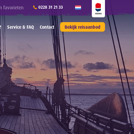
n favorieten
0228 31 21 33
?
Service & FAQ
Contact
Bekijk reisaanbod