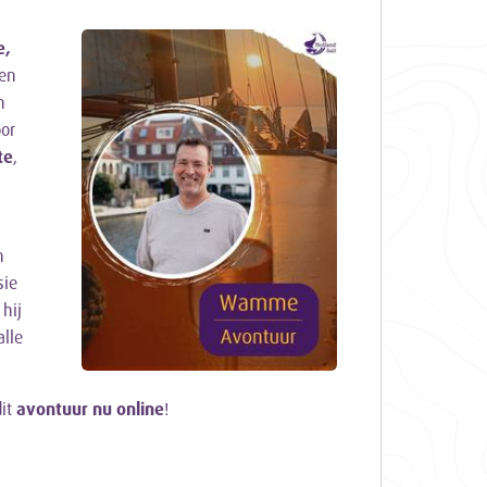
e,
 en
n
or
te
,
n
sie
 hij
alle
it
avontuur nu online
!