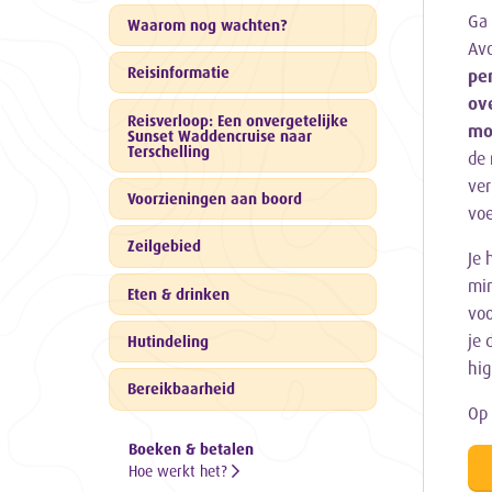
Ga 
Waarom nog wachten?
Avo
Reisinformatie
per
ov
Reisverloop: Een onvergetelijke
mo
Sunset Waddencruise naar
Terschelling
de 
ver
Voorzieningen aan boord
voe
Zeilgebied
Je 
min
Eten & drinken
voo
je 
Hutindeling
hig
Bereikbaarheid
Op 
Boeken & betalen
Hoe werkt het?