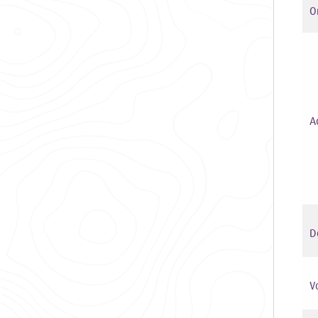
O
A
D
Vo