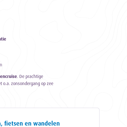
tie
en
encruise
. De prachtige
t o.a. zonsondergang op zee
n, fietsen en wandelen