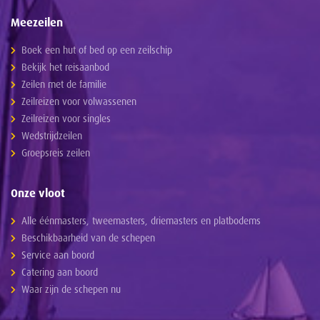
Meezeilen
Boek een hut of bed op een zeilschip
Bekijk het reisaanbod
Zeilen met de familie
Zeilreizen voor volwassenen
Zeilreizen voor singles
Wedstrijdzeilen
Groepsreis zeilen
Onze vloot
Alle éénmasters, tweemasters, driemasters en platbodems
Beschikbaarheid van de schepen
Service aan boord
Catering aan boord
Waar zijn de schepen nu