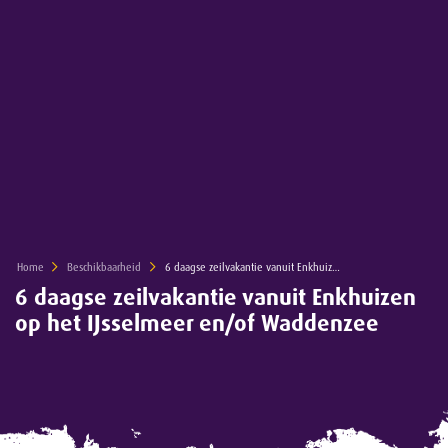
Home
Beschikbaarheid
Current:
6 daagse zeilvakantie vanuit Enkhuizen op het IJsselmeer en/of Waddenzee
6 daagse zeilvakantie vanuit Enkhuizen
op het IJsselmeer en/of Waddenzee