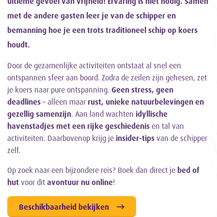
ultieme gevoel van vrijheid! Ervaring is niet nodig. Samen
met de andere gasten leer je van de schipper en
bemanning hoe je een trots traditioneel schip op koers
houdt.
Door de gezamenlijke activiteiten ontstaat al snel een
ontspannen sfeer aan boord. Zodra de zeilen zijn gehesen, zet
je koers naar pure ontspanning.
Geen stress, geen
deadlines
– alleen maar
rust, unieke natuurbelevingen en
gezellig samenzijn
. Aan land wachten
idyllische
havenstadjes met een rijke geschiedenis
en tal van
activiteiten. Daarbovenop krijg je
insider-tips
van de schipper
zelf.
Op zoek naar een bijzondere reis? Boek dan direct je
bed of
hut
voor dit
avontuur nu online
!
Beschikbaarheid bekijken