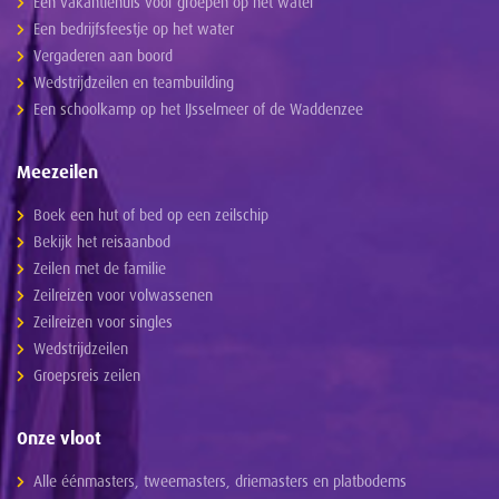
Een vakantiehuis voor groepen op het water
Een bedrijfsfeestje op het water
Vergaderen aan boord
Wedstrijdzeilen en teambuilding
Een schoolkamp op het IJsselmeer of de Waddenzee
Meezeilen
Boek een hut of bed op een zeilschip
Bekijk het reisaanbod
Zeilen met de familie
Zeilreizen voor volwassenen
Zeilreizen voor singles
Wedstrijdzeilen
Groepsreis zeilen
Onze vloot
Alle éénmasters, tweemasters, driemasters en platbodems