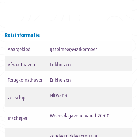
Reisinformatie
Vaargebied
IJsselmeer/Markermeer
Afvaarthaven
Enkhuizen
Terugkomsthaven
Enkhuizen
Nirwana
Zeilschip
Woensdagavond vanaf 20:00
Inschepen
Zondagmiddag om 17:00