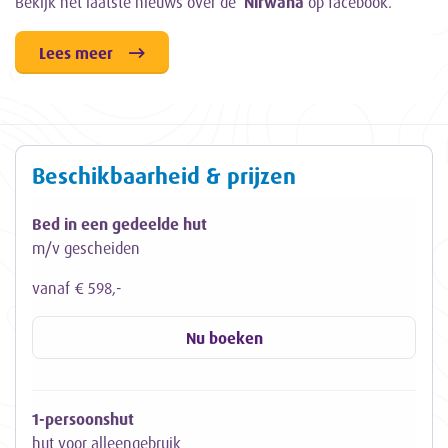
Bekijk het laatste nieuws over de
Nirwana
op facebook.
Lees meer
Beschikbaarheid & prijzen
Bed in een gedeelde hut
m/v gescheiden
vanaf € 598,-
Nu boeken
1-persoonshut
hut voor alleengebruik