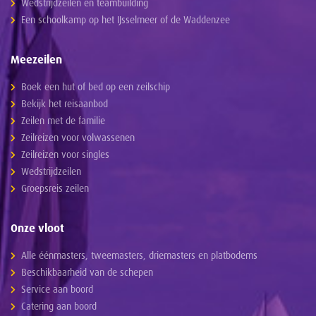
Wedstrijdzeilen en teambuilding
Een schoolkamp op het IJsselmeer of de Waddenzee
Meezeilen
Boek een hut of bed op een zeilschip
Bekijk het reisaanbod
Zeilen met de familie
Zeilreizen voor volwassenen
Zeilreizen voor singles
Wedstrijdzeilen
Groepsreis zeilen
Onze vloot
Alle éénmasters, tweemasters, driemasters en platbodems
Beschikbaarheid van de schepen
Service aan boord
Catering aan boord