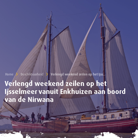
Home
Beschikbaarheid
Current:
Verlengd weekend zeilen op het Ijsselmeer vanuit Enkhuizen aan boord van de Nirwana
Verlengd weekend zeilen op het
Ijsselmeer vanuit Enkhuizen aan boord
van de Nirwana