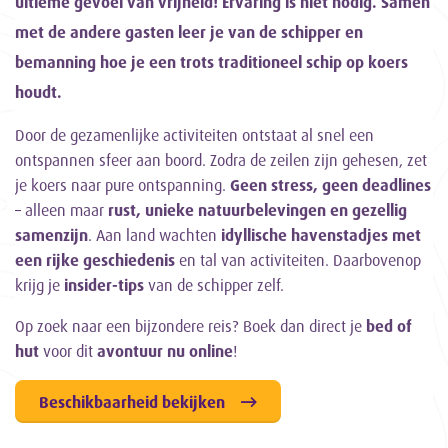
ultieme gevoel van vrijheid! Ervaring is niet nodig. Samen
met de andere gasten leer je van de schipper en
bemanning hoe je een trots traditioneel schip op koers
houdt.
Door de gezamenlijke activiteiten ontstaat al snel een
ontspannen sfeer aan boord. Zodra de zeilen zijn gehesen, zet
je koers naar pure ontspanning.
Geen stress, geen deadlines
– alleen maar
rust, unieke natuurbelevingen en gezellig
samenzijn
. Aan land wachten
idyllische havenstadjes met
een rijke geschiedenis
en tal van activiteiten. Daarbovenop
krijg je
insider-tips
van de schipper zelf.
Op zoek naar een bijzondere reis? Boek dan direct je
bed of
hut
voor dit
avontuur nu online
!
Beschikbaarheid bekijken