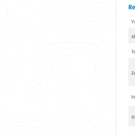
Re
V
A
T
Z
I
O