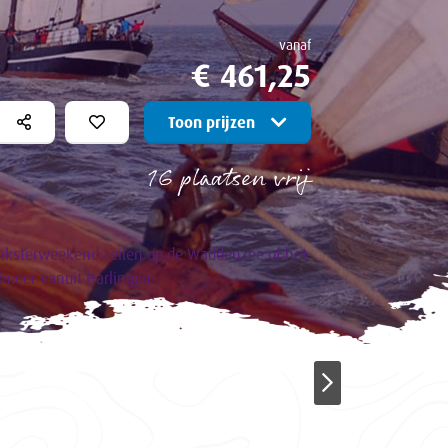
vanaf
€ 461,25
Toon prijzen
16 plaatsen vrij