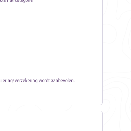
kte hut-categorie
)
nuleringsverzekering wordt aanbevolen.