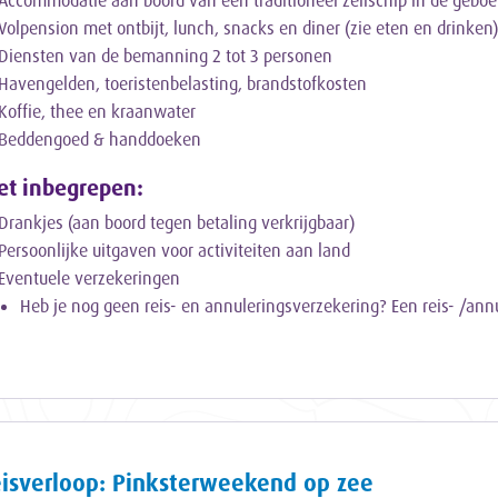
Accommodatie aan boord van een traditioneel zeilschip in de geboe
Volpension met ontbijt, lunch, snacks en diner (zie eten en drinken
Diensten van de bemanning 2 tot 3 personen
Havengelden, toeristenbelasting, brandstofkosten
Koffie, thee en kraanwater
Beddengoed & handdoeken
et inbegrepen:
Drankjes (aan boord tegen betaling verkrijgbaar)
Persoonlijke uitgaven voor activiteiten aan land
Eventuele verzekeringen
Heb je nog geen reis- en annuleringsverzekering? Een reis- /an
isverloop: Pinksterweekend op zee