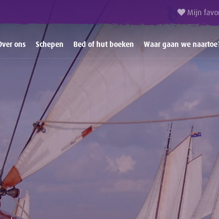
Mijn favo
Over ons
Schepen
Bed of hut boeken
Waar gaan we naartoe