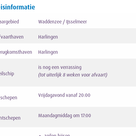
isinformatie
aargebied
Waddenzee / IJsselmeer
fvaarthaven
Harlingen
erugkomsthaven
Harlingen
is nog een verrassing
eilschip
(tot uiterlijk 8 weken voor afvaart)
Vrijdagavond vanaf 20:00
nschepen
Maandagmiddag om 17:00
ntschepen
zeilen hijsen