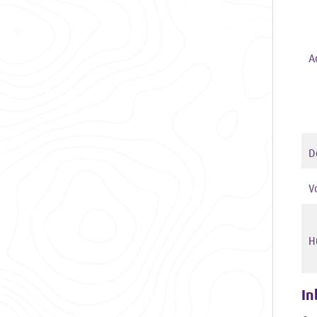
A
D
Vo
H
In