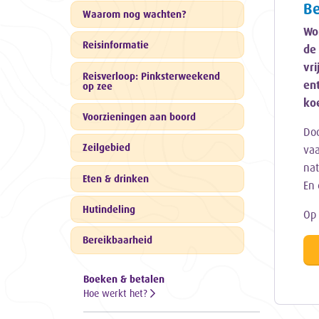
Be
Waarom nog wachten?
Wor
Reisinformatie
de 
vri
Reisverloop: Pinksterweekend
en
op zee
ko
Voorzieningen aan boord
Doo
Zeilgebied
vaa
na
Eten & drinken
En 
Hutindeling
Op 
Bereikbaarheid
Boeken & betalen
Hoe werkt het?