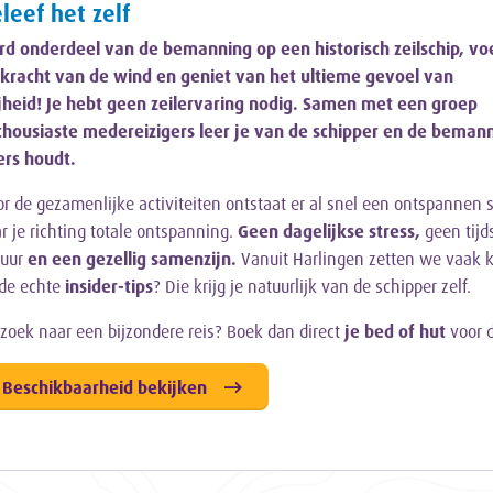
leef het zelf
d onderdeel van de bemanning op een historisch zeilschip, vo
kracht van de wind en geniet van het ultieme gevoel van
jheid! Je hebt geen zeilervaring nodig. Samen met een groep
thousiaste medereizigers leer je van de schipper en de beman
ers houdt.
r de gezamenlijke activiteiten ontstaat er al snel een ontspannen s
r je richting totale ontspanning.
Geen dagelijkse stress,
geen tijd
tuur
en een gezellig samenzijn.
Vanuit Harlingen zetten we vaak 
de echte
insider-tips
? Die krijg je natuurlijk van de schipper zelf.
zoek naar een bijzondere reis? Boek dan direct
je bed of hut
voor d
Beschikbaarheid bekijken