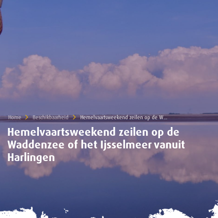
Home
Beschikbaarheid
Current:
Hemelvaartsweekend zeilen op de Waddenzee of het Ijsselmeer vanuit Harlingen
Hemelvaartsweekend zeilen op de
Waddenzee of het Ijsselmeer vanuit
Harlingen