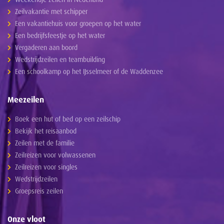
Zeilvakantie met schipper
Een vakantiehuis voor groepen op het water
Een bedrijfsfeestje op het water
Vergaderen aan boord
Wedstrijdzeilen en teambuilding
Een schoolkamp op het IJsselmeer of de Waddenzee
Meezeilen
Boek een hut of bed op een zeilschip
Bekijk het reisaanbod
Zeilen met de familie
Zeilreizen voor volwassenen
Zeilreizen voor singles
Wedstrijdzeilen
Groepsreis zeilen
Onze vloot