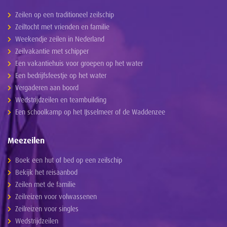
Zeilen op een traditioneel zeilschip
Zeiltocht met vrienden en familie
Weekendje zeilen in Nederland
Zeilvakantie met schipper
Een vakantiehuis voor groepen op het water
Een bedrijfsfeestje op het water
Vergaderen aan boord
Wedstrijdzeilen en teambuilding
Een schoolkamp op het IJsselmeer of de Waddenzee
Meezeilen
Boek een hut of bed op een zeilschip
Bekijk het reisaanbod
Zeilen met de familie
Zeilreizen voor volwassenen
Zeilreizen voor singles
Wedstrijdzeilen