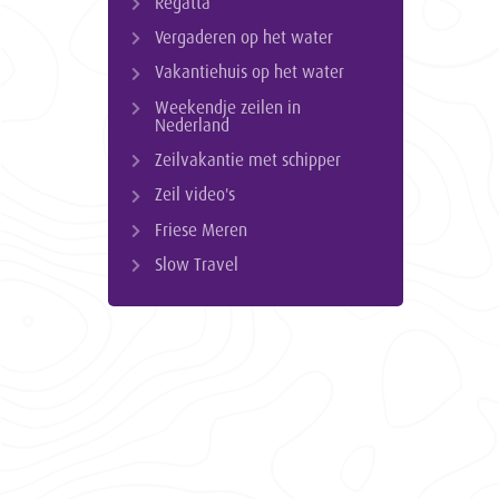
Regatta
Vergaderen op het water
Vakantiehuis op het water
Weekendje zeilen in
Nederland
Zeilvakantie met schipper
Zeil video's
Friese Meren
Slow Travel