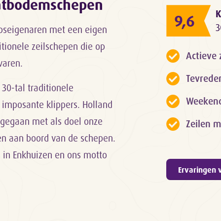
latbodemschepen
K
9,6
3
epseigenaren met een eigen
itionele zeilschepen die op
Actieve 
varen.
Tevrede
 30-tal traditionele
Weekendk
 imposante klippers. Holland
rt gegaan met als doel onze
Zeilen m
gen aan boord van de schepen.
d in Enkhuizen en ons motto
Ervaringen 