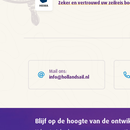
Zeker en vertrouwd uw zeilreis b
Mail ons:
info@hollandsail.nl
Blijf op de hoogte van de ontw