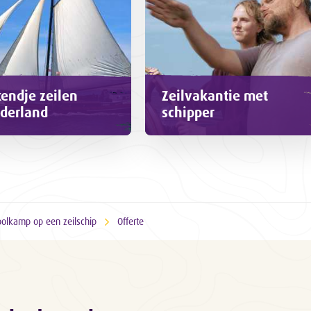
endje zeilen
Zeilvakantie met
ederland
schipper
olkamp op een zeilschip
Offerte