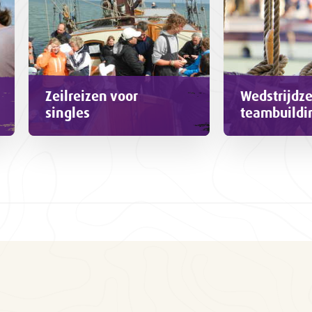
Zeilreizen voor
Wedstrijdze
singles
teambuildi