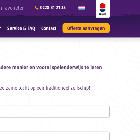
n favorieten
0228 31 21 33
?
Service & FAQ
Contact
Offerte aanvragen
ndere manier en vooral spelenderwijs te leren
leerzame tocht op een traditioneel zeilschip!