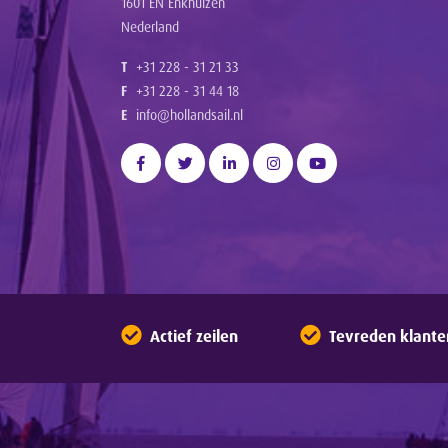
1601 EN Enkhuizen
Nederland
T
+31 228 - 31 21 33
F
+31 228 - 31 44 18
E
info@hollandsail.nl
Actief zeilen
Tevreden klante