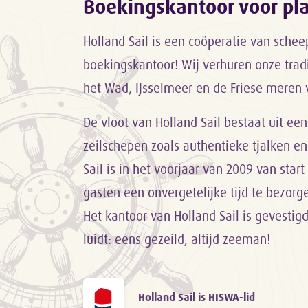
Boekingskantoor voor p
Holland Sail is een coöperatie van sche
boekingskantoor! Wij verhuren onze trad
het Wad, IJsselmeer en de Friese meren 
De vloot van Holland Sail bestaat uit een
zeilschepen zoals authentieke tjalken en
Sail is in het voorjaar van 2009 van sta
gasten een onvergetelijke tijd te bezor
Het kantoor van Holland Sail is gevestig
luidt: eens gezeild, altijd zeeman!
Holland Sail is HISWA-lid