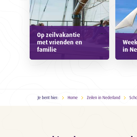
Op zeilvakantie
met vrienden en
Week
familie
in N
Je bent hier:
Home
Zeilen in Nederland
Scho