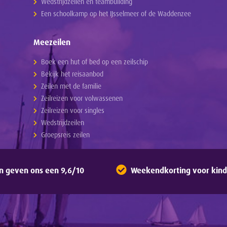
Wedstrijdzeilen en teambuilding
Een schoolkamp op het IJsselmeer of de Waddenzee
Meezeilen
Boek een hut of bed op een zeilschip
Bekijk het reisaanbod
Zeilen met de familie
Zeilreizen voor volwassenen
Zeilreizen voor singles
Wedstrijdzeilen
Groepsreis zeilen
n geven ons een 9,6/10
Weekendkorting voor kinde