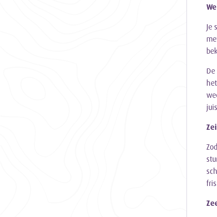
We
Je 
met
bek
De 
het
wee
jui
Zei
Zod
stu
sch
fri
Ze