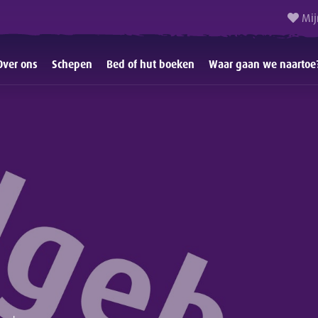
Mij
Over ons
Schepen
Bed of hut boeken
Waar gaan we naartoe