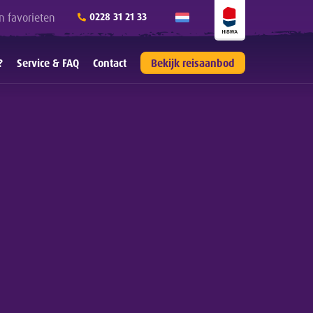
n favorieten
0228 31 21 33
?
Service & FAQ
Contact
Bekijk reisaanbod