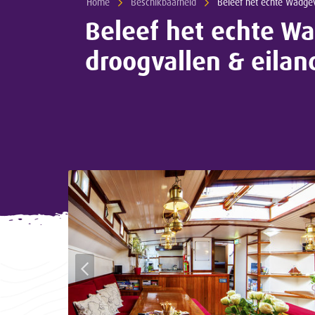
Home
Beschikbaarheid
Current:
Beleef het echte Wadgevoel: zeilen, droogvallen & eilandhop
Beleef het echte Wa
droogvallen & eila