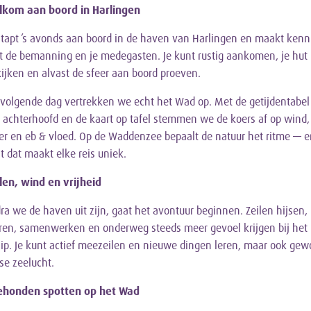
lkom aan boord in Harlingen
stapt ’s avonds aan boord in de haven van Harlingen en maakt kenn
 de bemanning en je medegasten. Je kunt rustig aankomen, je hut
ijken en alvast de sfeer aan boord proeven.
volgende dag vertrekken we echt het Wad op. Met de getijdentabel
 achterhoofd en de kaart op tafel stemmen we de koers af op wind,
r en eb & vloed. Op de Waddenzee bepaalt de natuur het ritme — e
st dat maakt elke reis uniek.
len, wind en vrijheid
ra we de haven uit zijn, gaat het avontuur beginnen. Zeilen hijsen,
ren, samenwerken en onderweg steeds meer gevoel krijgen bij het
ip. Je kunt actief meezeilen en nieuwe dingen leren, maar ook gewo
sse zeelucht.
ehonden spotten op het Wad