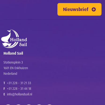
Nieuwsbrief
Holland Sail
Stationsplein 3
1601 EN Enkhuizen
Nederland
T
+31 228 - 31 21 33
F
+31 228 - 31 44 18
E
info@hollandsail.nl