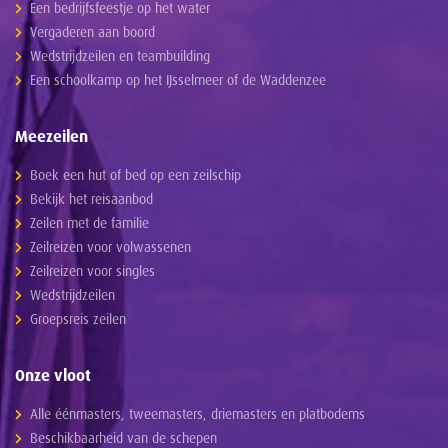
Een bedrijfsfeestje op het water
Vergaderen aan boord
Wedstrijdzeilen en teambuilding
Een schoolkamp op het IJsselmeer of de Waddenzee
Meezeilen
Boek een hut of bed op een zeilschip
Bekijk het reisaanbod
Zeilen met de familie
Zeilreizen voor volwassenen
Zeilreizen voor singles
Wedstrijdzeilen
Groepsreis zeilen
Onze vloot
Alle éénmasters, tweemasters, driemasters en platbodems
Beschikbaarheid van de schepen