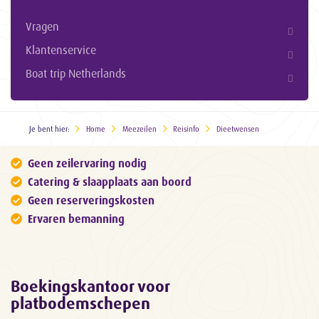
Vragen
Klantenservice
Boat trip Netherlands
Je bent hier:
Home
Meezeilen
Reisinfo
Dieetwensen
Geen zeilervaring nodig
Catering & slaapplaats aan boord
Geen reserveringskosten
Ervaren bemanning
Boekingskantoor voor
platbodemschepen