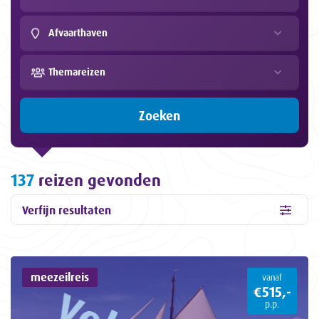
Afvaarthaven
Themareizen
Zoeken
137
reizen gevonden
Verfijn resultaten
meezeilreis
vanaf
€515,-
p.p.