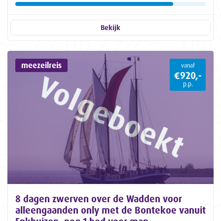
Bekijk
meezeilreis
vanaf
€920,-
p.p.
8 dagen zwerven over de Wadden voor
alleengaanden only met de Bontekoe vanuit