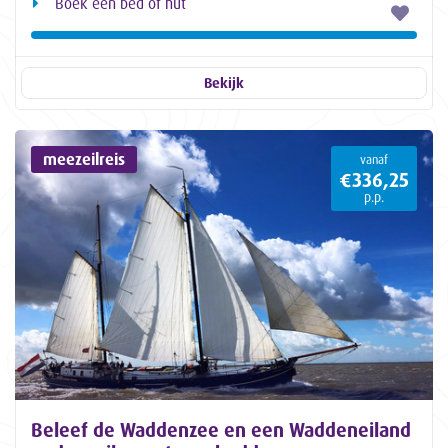
Boek een bed of hut
Bekijk
meezeilreis
vanaf
€336,25
p.p.
Beleef de Waddenzee en een Waddeneiland