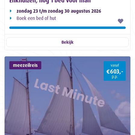
Enkhuizen, nog 1 bed voor man
zondag 23 t/m zondag 30 augustus 2026
Boek een bed of hut
Bekijk
meezeilreis
vanaf
€603,-
p.p.