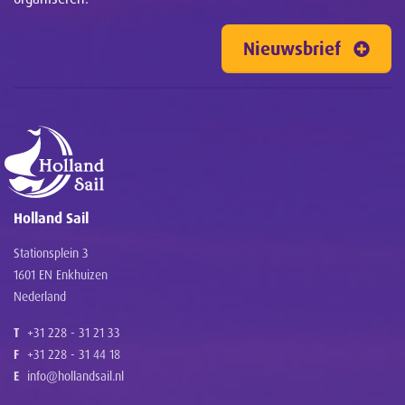
Nieuwsbrief
Holland Sail
Stationsplein 3
1601 EN Enkhuizen
Nederland
T
+31 228 - 31 21 33
F
+31 228 - 31 44 18
E
info@hollandsail.nl