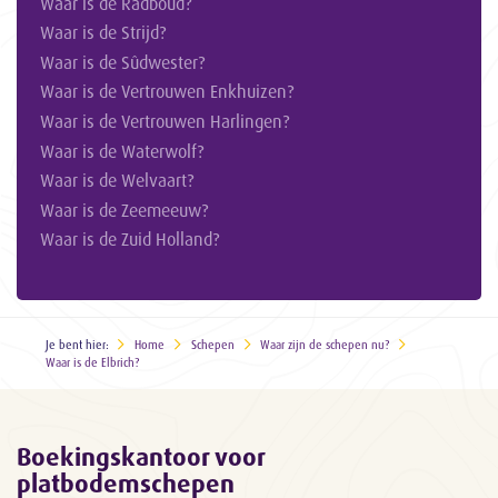
Waar is de Radboud?
Waar is de Strijd?
Waar is de Sûdwester?
Waar is de Vertrouwen Enkhuizen?
Waar is de Vertrouwen Harlingen?
Waar is de Waterwolf?
Waar is de Welvaart?
Waar is de Zeemeeuw?
Waar is de Zuid Holland?
Je bent hier:
Home
Schepen
Waar zijn de schepen nu?
Waar is de Elbrich?
Boekingskantoor voor
platbodemschepen