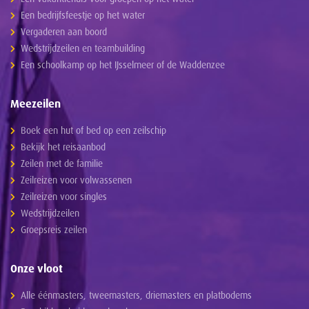
Een bedrijfsfeestje op het water
Vergaderen aan boord
Wedstrijdzeilen en teambuilding
Een schoolkamp op het IJsselmeer of de Waddenzee
Meezeilen
Boek een hut of bed op een zeilschip
Bekijk het reisaanbod
Zeilen met de familie
Zeilreizen voor volwassenen
Zeilreizen voor singles
Wedstrijdzeilen
Groepsreis zeilen
Onze vloot
Alle éénmasters, tweemasters, driemasters en platbodems