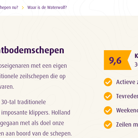
chepen nu?
Waar is de Waterwolf?
latbodemschepen
K
9,6
3
epseigenaren met een eigen
itionele zeilschepen die op
Actieve 
varen.
Tevrede
 30-tal traditionele
Weekendk
 imposante klippers. Holland
rt gegaan met als doel onze
Zeilen m
gen aan boord van de schepen.