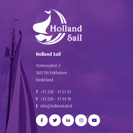
Holland Sail
Stationsplein 3
1601 EN Enkhuizen
Nederland
T
+31 228 - 31 21 33
F
+31 228 - 31 44 18
E
info@hollandsail.nl