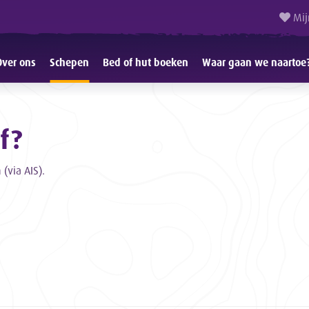
Mij
Over ons
Schepen
Bed of hut boeken
Waar gaan we naartoe
f?
(via AIS).