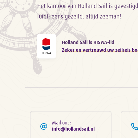
Het kantoor van Holland Sail is gevestig
luidt: eens gezeild, altijd zeeman!
Holland Sail is HISWA-lid
Zeker en vertrouwd uw zeilreis b
Mail ons:
info@hollandsail.nl