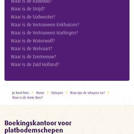
Waar is de Radboud?
Waar is de Strijd?
Waar is de Sûdwester?
Waar is de Vertrouwen Enkhuizen?
Waar is de Vertrouwen Harlingen?
Waar is de Waterwolf?
Waar is de Welvaart?
Waar is de Zeemeeuw?
Waar is de Zuid Holland?
Je bent hier:
Home
Schepen
Waar zijn de schepen nu?
Waar is de Grote Beer?
Boekingskantoor voor
platbodemschepen