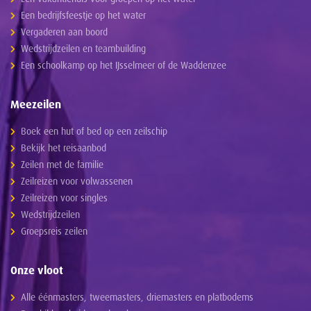
Een bedrijfsfeestje op het water
Vergaderen aan boord
Wedstrijdzeilen en teambuilding
Een schoolkamp op het IJsselmeer of de Waddenzee
Meezeilen
Boek een hut of bed op een zeilschip
Bekijk het reisaanbod
Zeilen met de familie
Zeilreizen voor volwassenen
Zeilreizen voor singles
Wedstrijdzeilen
Groepsreis zeilen
Onze vloot
Alle éénmasters, tweemasters, driemasters en platbodems