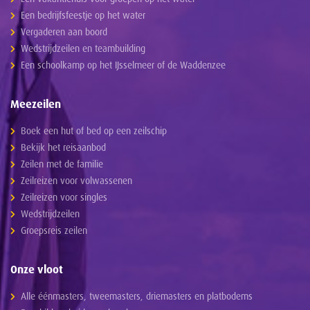
Een bedrijfsfeestje op het water
Vergaderen aan boord
Wedstrijdzeilen en teambuilding
Een schoolkamp op het IJsselmeer of de Waddenzee
Meezeilen
Boek een hut of bed op een zeilschip
Bekijk het reisaanbod
Zeilen met de familie
Zeilreizen voor volwassenen
Zeilreizen voor singles
Wedstrijdzeilen
Groepsreis zeilen
Onze vloot
Alle éénmasters, tweemasters, driemasters en platbodems