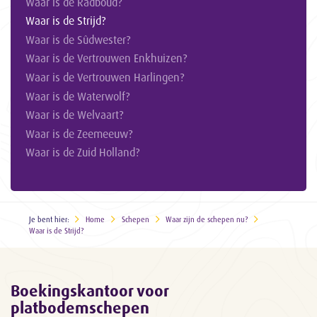
Waar is de Radboud?
Waar is de Strijd?
Waar is de Sûdwester?
Waar is de Vertrouwen Enkhuizen?
Waar is de Vertrouwen Harlingen?
Waar is de Waterwolf?
Waar is de Welvaart?
Waar is de Zeemeeuw?
Waar is de Zuid Holland?
Je bent hier:
Home
Schepen
Waar zijn de schepen nu?
Waar is de Strijd?
Boekingskantoor voor
platbodemschepen