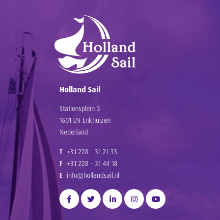
Holland Sail
Stationsplein 3
1601 EN Enkhuizen
Nederland
T
+31 228 - 31 21 33
F
+31 228 - 31 44 18
E
info@hollandsail.nl