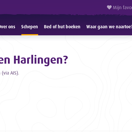
Mijn favo
Over ons
Schepen
Bed of hut boeken
Waar gaan we naartoe
en Harlingen?
(via AIS).