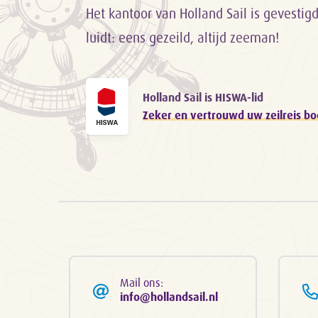
Het kantoor van Holland Sail is gevestig
luidt: eens gezeild, altijd zeeman!
Holland Sail is HISWA-lid
Zeker en vertrouwd uw zeilreis b
Mail ons:
info@hollandsail.nl