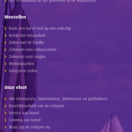
Een schoolkamp op het IJsselmeer of de Waddenzee
Meezeilen
Boek een hut of bed op een zeilschip
Bekijk het reisaanbod
Zeilen met de familie
Zeilreizen voor volwassenen
Zeilreizen voor singles
Wedstrijdzeilen
Groepsreis zeilen
Onze vloot
Alle éénmasters, tweemasters, driemasters en platbodems
Beschikbaarheid van de schepen
Service aan boord
Catering aan boord
Waar zijn de schepen nu