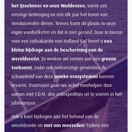
het IJsselmeer en onze Waddenzee
, vormt een
ernstige bedreiging en eist elk jaar het leven van
tienduizenden dieren. Tevens komt dit plastic in onze
eigen voedselketen en dat is niet gezond. Door te kiezen
voor een zeilvakantie met Holland Sail levert u
een
kleine bijdrage aan de bescherming van de
wereldzeeën
. Zo werken we samen aan een
groene
toekomst
, zodat ook toekomstige generaties de
schoonheid van deze
unieke ecosystemen
kunnen
ervaren. Daarnaast gaan we actief meehelpen door
samen met T.O.M. drie zeilexpedities uit te voeren in het
jubileumjaar.
Ook u kunt bijdragen aan het behoud van de
wereldzeeën en
met ons meezeilen
! Tijdens een