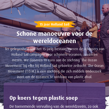
15 jaar Holland Sail
Schone manoeuvre voor de
wereldoceanen
Ter gelegenheid van het 15-jarig bestaan voeren de schippers van
Holland Sail campagne voor schonere oceanen, zeeën en
meren. We doneren 10 euro aan de stichting ‘The Ocean
Movement’ bij elke bij Holland Sail geboekte zeiltocht. The Ocean
Movement (T.O.M.) is een stichting die zich middels onderzoek
inzet om de oceanen te ontdoen van plastic afval.
Op koers tegen plastic soep
De toenemende vervuiling van de wereldzeeën, zo ook