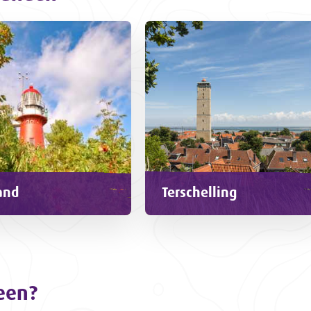
and
Terschelling
een?