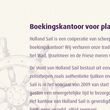
Boekingskantoor voor p
Holland Sail is een coöperatie van sche
boekingskantoor! Wij verhuren onze trad
het Wad, IJsselmeer en de Friese meren 
De vloot van Holland Sail bestaat uit een
zeilschepen zoals authentieke tjalken en
Sail is in het voorjaar van 2009 van sta
gasten een onvergetelijke tijd te bezor
Het kantoor van Holland Sail is gevestig
luidt: eens gezeild, altijd zeeman!