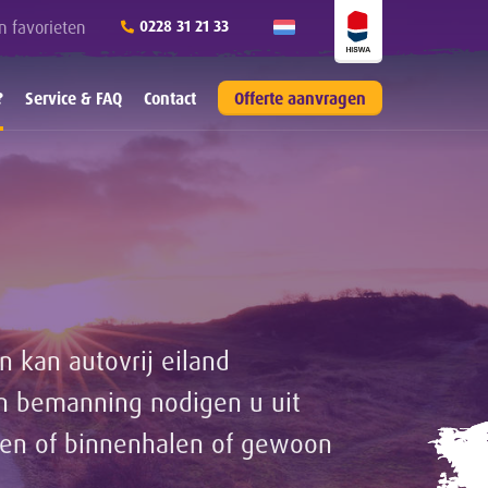
n favorieten
0228 31 21 33
?
Service & FAQ
Contact
Offerte aanvragen
n kan autovrij eiland
n bemanning nodigen u uit
jsen of binnenhalen of gewoon