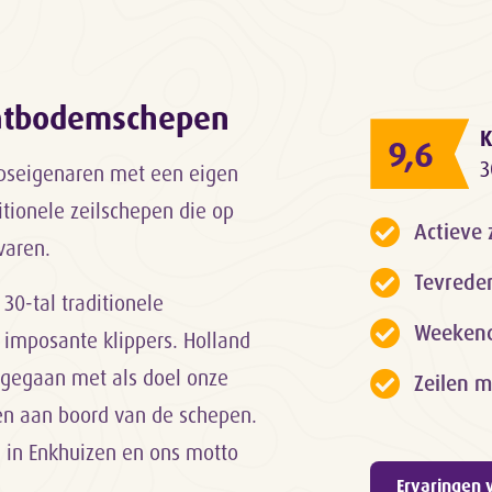
latbodemschepen
K
9,6
3
epseigenaren met een eigen
itionele zeilschepen die op
Actieve 
varen.
Tevrede
 30-tal traditionele
Weekendk
 imposante klippers. Holland
rt gegaan met als doel onze
Zeilen m
gen aan boord van de schepen.
d in Enkhuizen en ons motto
Ervaringen 