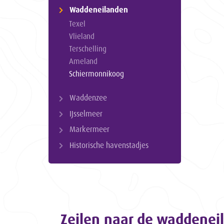
Waddeneilanden
Texel
Vlieland
Terschelling
Ameland
Schiermonnikoog
Waddenzee
IJsselmeer
Markermeer
Historische havenstadjes
Zeilen naar de waddenei