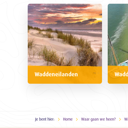
Waddeneilanden
Wadd
Je bent hier:
Home
Waar gaan we heen?
W