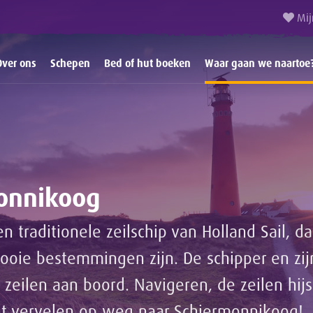
Mij
Over ons
Schepen
Bed of hut boeken
Waar gaan we naartoe
monnikoog
 traditionele zeilschip van Holland Sail, da
oie bestemmingen zijn. De schipper en zij
 zeilen aan boord. Navigeren, de zeilen hi
t vervelen op weg naar Schiermonnikoog!