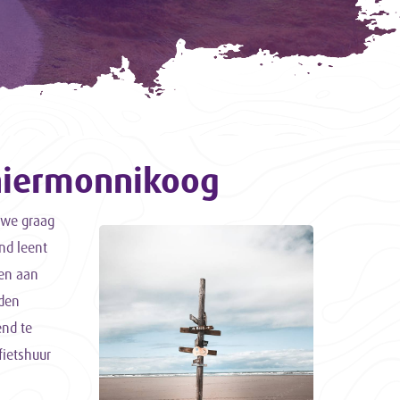
hiermonnikoog
n we graag
nd leent
pen aan
uden
end te
fietshuur