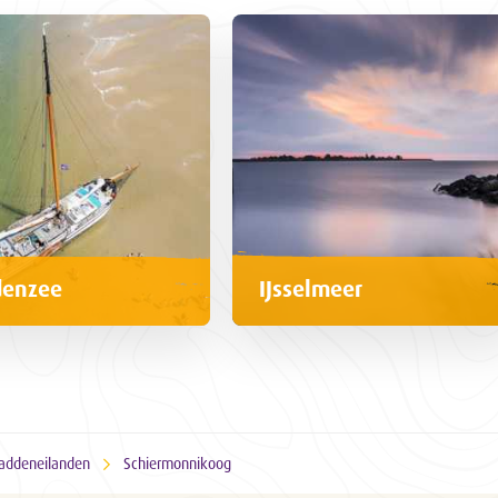
enzee
IJsselmeer
addeneilanden
Schiermonnikoog