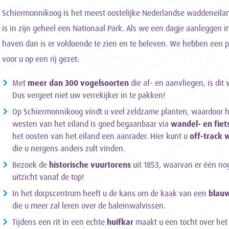
Schiermonnikoog is het meest oostelijke Nederlandse waddeneila
is in zijn geheel een Nationaal Park. Als we een dagje aanleggen i
haven dan is er voldoende te zien en te beleven. We hebben een p
voor u op een rij gezet:
Met
meer dan 300 vogelsoorten
die af- en aanvliegen, is dit
Dus vergeet niet uw verrekijker in te pakken!
Op Schiermonnikoog vindt u veel zeldzame planten, waardoor he
westen van het eiland is goed begaanbaar via
wandel- en fie
het oosten van het eiland een aanrader. Hier kunt u
off-track
die u nergens anders zult vinden.
Bezoek de
historische vuurtorens
uit 1853, waarvan er één nog
uitzicht vanaf de top!
In het dorpscentrum heeft u de kans om de kaak van een
blauw
die u meer zal leren over de baleinwalvissen.
Tijdens een rit in een echte
huifkar
maakt u een tocht over het 