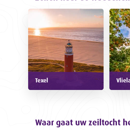
Texel
Vliel
Waar gaat uw zeiltocht h