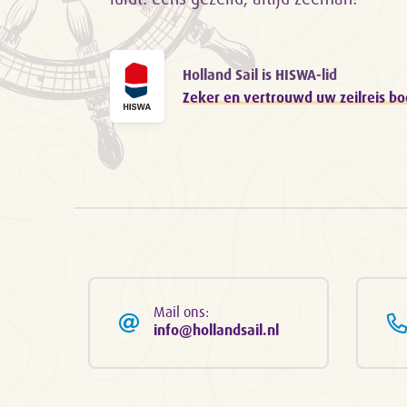
Holland Sail is HISWA-lid
Zeker en vertrouwd uw zeilreis b
Mail ons:
info@hollandsail.nl