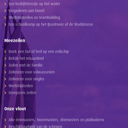
Een bedrijfsfeestje op het water
Vergaderen aan boord
Wedstrijdzeilen en teambuilding
Een schoolkamp op het IJsselmeer of de Waddenzee
Meezeilen
Boek een hut of bed op een zeilschip
Bekijk het reisaanbod
Zeilen met de familie
Zeilreizen voor volwassenen
Zeilreizen voor singles
Wedstrijdzeilen
Groepsreis zeilen
Onze vloot
Alle éénmasters, tweemasters, driemasters en platbodems
Beschikbaarheid van de schepen