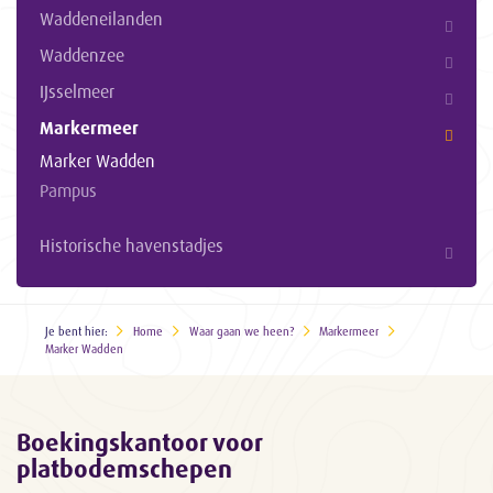
Waddeneilanden
Waddenzee
IJsselmeer
Markermeer
Marker Wadden
Pampus
Historische havenstadjes
Je bent hier:
Home
Waar gaan we heen?
Markermeer
Marker Wadden
Boekingskantoor voor
platbodemschepen