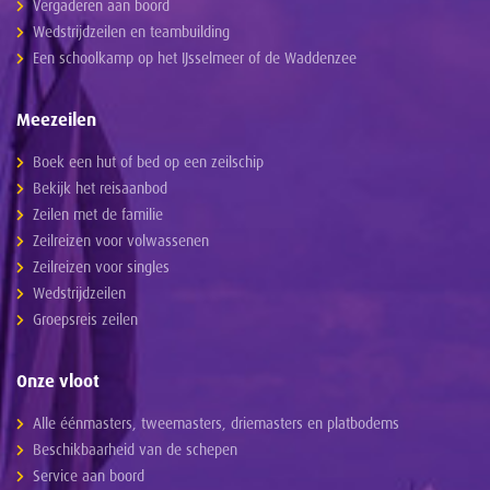
Vergaderen aan boord
Wedstrijdzeilen en teambuilding
Een schoolkamp op het IJsselmeer of de Waddenzee
Meezeilen
Boek een hut of bed op een zeilschip
Bekijk het reisaanbod
Zeilen met de familie
Zeilreizen voor volwassenen
Zeilreizen voor singles
Wedstrijdzeilen
Groepsreis zeilen
Onze vloot
Alle éénmasters, tweemasters, driemasters en platbodems
Beschikbaarheid van de schepen
Service aan boord